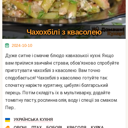
Чахохбілі з квасолею
2024-10-10
Дуже ситне і смачне блюдо кавказької кухні. Якщо
вам приїлися звичайні страви, обов'язково спробуйте
приготувати чахохбілі з квасолею. Вам точно
сподобається! Чахохбілі з квасолею готуйте так:
спочатку наріжте курятину, цибуля і болгарський
перець. Потім складіть їх в мультиварку, додайте
томатну пасту, рослинна олія, воду і спеції за смаком.
Пер...
УКРАЇНСЬКА КУХНЯ
,
,
,
,
ОВОЧІ
ПТАХ
БОБОВІ
КВАСОЛЯ
КУРКА