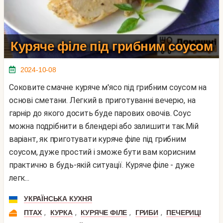
Куряче філе під грибним соусом
2024-10-08
Соковите смачне куряче м'ясо під грибним соусом на
основі сметани. Легкий в приготуванні вечерю, на
гарнір до якого досить буде парових овочів. Соус
можна подрібнити в блендері або залишити так.Мій
варіант, як приготувати куряче філе під грибним
соусом, дуже простий і зможе бути вам корисним
практично в будь-якій ситуації. Куряче філе - дуже
легк...
УКРАЇНСЬКА КУХНЯ
,
,
,
,
ПТАХ
КУРКА
КУРЯЧЕ ФІЛЕ
ГРИБИ
ПЕЧЕРИЦІ