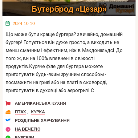
Бутерброд «Цезар»
2024-10-10
Що може бути краще бургера? звичайно, домашній
бургер! Готується він дуже просто, а виходить не
менш смачним і ефектним, ніж в Макдональдсі. До
того ж, ви на 100% впевнені в свіжості
продуктів.Куряче філе для бургера можете
приготувати будь-яким зручним способом -
посмажити на грилі або на плиті в сковороді,
приготувати в духовці або аерогрилі. С...
АМЕРИКАНСЬКА КУХНЯ
,
ПТАХ
КУРКА
РОЗДІЛЬНЕ ХАРЧУВАННЯ
НА ВЕЧЕРЮ
БУРГЕРИ