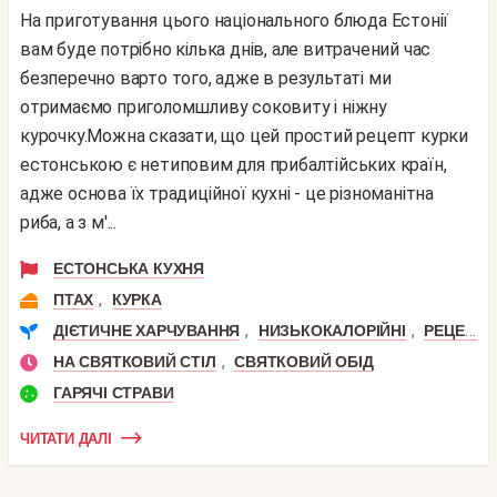
На приготування цього національного блюда Естонії
вам буде потрібно кілька днів, але витрачений час
безперечно варто того, адже в результаті ми
отримаємо приголомшливу соковиту і ніжну
курочку.Можна сказати, що цей простий рецепт курки
естонською є нетиповим для прибалтійських країн,
адже основа їх традиційної кухні - це різноманітна
риба, а з м'...
ЕСТОНСЬКА КУХНЯ
,
ПТАХ
КУРКА
,
,
ДІЄТИЧНЕ ХАРЧУВАННЯ
НИЗЬКОКАЛОРІЙНІ
РЕЦЕПТИ ДЛЯ СХУДНЕННЯ
,
НА СВЯТКОВИЙ СТІЛ
СВЯТКОВИЙ ОБІД
ГАРЯЧІ СТРАВИ
ЧИТАТИ ДАЛІ