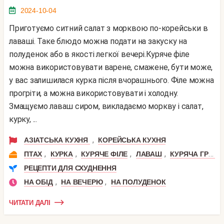
2024-10-04
Приготуємо ситний салат з морквою по-корейськи в
лаваші. Таке блюдо можна подати на закуску на
полуденок або в якості легкої вечері.Куряче філе
можна використовувати варене, смажене, бути може,
у вас залишилася курка після вчорашнього. Філе можна
прогріти, а можна використовувати і холодну.
Змащуємо лаваш сиром, викладаємо моркву і салат,
курку, ...
,
АЗІАТСЬКА КУХНЯ
КОРЕЙСЬКА КУХНЯ
,
,
,
,
ПТАХ
КУРКА
КУРЯЧЕ ФІЛЕ
ЛАВАШ
КУРЯЧА ГРУДКА
РЕЦЕПТИ ДЛЯ СХУДНЕННЯ
,
,
НА ОБІД
НА ВЕЧЕРЮ
НА ПОЛУДЕНОК
ЧИТАТИ ДАЛІ