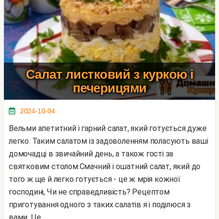
Салат листковий з куркою і
печерицями
2024-10-04
Вельми апетитний і гарний салат, який готується дуже
легко. Таким салатом із задоволенням поласують ваші
домочадці в звичайний день, а також гості за
святковим столом.Смачний і ошатний салат, який до
того ж ще й легко готується - це ж мрія кожної
господині, Чи не справедливість? Рецептом
приготування одного з таких салатів я і поділюся з
вами. Це...