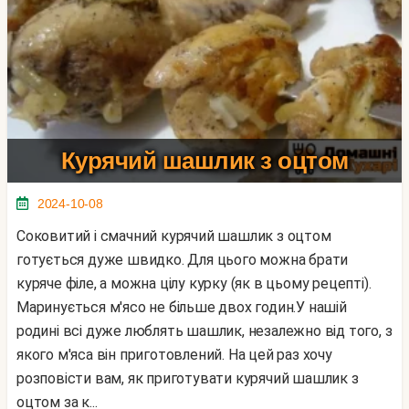
Курячий шашлик з оцтом
2024-10-08
Соковитий і смачний курячий шашлик з оцтом
готується дуже швидко. Для цього можна брати
куряче філе, а можна цілу курку (як в цьому рецепті).
Маринується м'ясо не більше двох годин.У нашій
родині всі дуже люблять шашлик, незалежно від того, з
якого м'яса він приготовлений. На цей раз хочу
розповісти вам, як приготувати курячий шашлик з
оцтом за к...