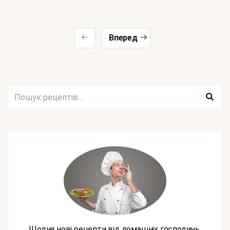
Вперед
Щодня нові рецепти від домашніх господинь,