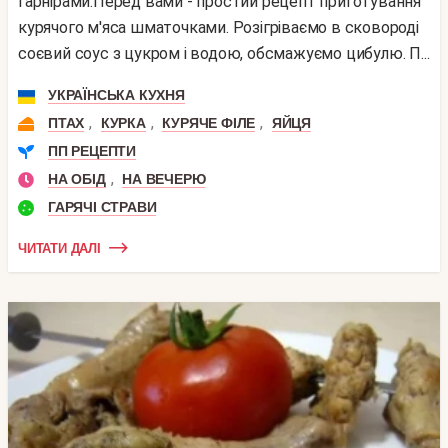
гарнірами.Перед вами - простий рецепт приготування
курячого м'яса шматочками. Розігріваємо в сковороді
соєвий соус з цукром і водою, обсмажуємо цибулю. П...
УКРАЇНСЬКА КУХНЯ
,
,
,
ПТАХ
КУРКА
КУРЯЧЕ ФІЛЕ
ЯЙЦЯ
ПП РЕЦЕПТИ
,
НА ОБІД
НА ВЕЧЕРЮ
ГАРЯЧІ СТРАВИ
ЧИТАТИ ДАЛІ