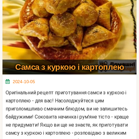
Самса з куркою і картоплею
2024-10-05
Оригінальний рецепт приготування самси з куркою і
картоплею - для вас! Насолоджуйтеся цим
приголомшливо смачним блюдом, ви не залишитесь
байдужими! Соковита начинка і рум'яне тісто - краще
не придумати! Якщо ви ще не знаєте, як приготувати
самсу з куркою і картоплею - розповідаю з великим