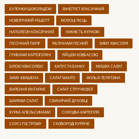
БУЛОЧКИ ШОКОЛАДОМ
ВІНЕГРЕТ КЛАСИЧНИЙ
НОВОРІЧНИЙ РЕЦЕПТ
МОЛОЦІ ЯЄЦЬ
НАПОЛЕОН КЛАСИЧНИЙ
НІЖНІСТЬ КУРКОЮ
ПІСОЧНИЙ ПИРІГ
ЯБЛУКАМИ ПІСНИЙ
ЗИМУ КВАСОЛЯ
ГРИБАМИ КАРТОПЛЯНІ
ЯЙЦЕМ КОВБАСОЮ
БІЛОЮ КВАСОЛЕЮ
КАПУСТА БАНКУ
МИШКА САЛАТ
ЗИМУ КВАШЕНА
САЛАТ МАНГО
ФОЛЬЗІ ТЕЛЯТИНА
ВАРЕННЯ ЯНТАРНЕ
САЛАТ СТРУЧКОВОЇ
ШАРАМИ САЛАТ
СВИНЯЧИЙ ДУХОВЦІ
КУРКА АПЕЛЬСИНАМИ
СОЛОДКА КАРТОПЛЯ
СОУСІ ГОСТРОМУ
СКОВОРОДІ КУРЯЧЕ