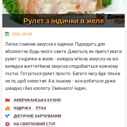
Рулет з індички в желе
2024-10-04
Легка і смачна закуска з індички. Підходить для
абсолютно будь-якого свята. Дивіться, як приготувати
рулет з індички в желе - холодну м'ясну закуску на всі
випадки життя.Ніжна закуска сподобається кожному
гостю. Готується рулет просто. Багато часу йде тільки
на те, щоб онзастил. А в іншому - все робиться дуже
швидко і без клопоту. Смачного! Індич...
АМЕРИКАНСЬКА КУХНЯ
,
ІНДИЧКА
ПТАХ
ДІЄТИЧНЕ ХАРЧУВАННЯ
НА СВЯТКОВИЙ СТІЛ