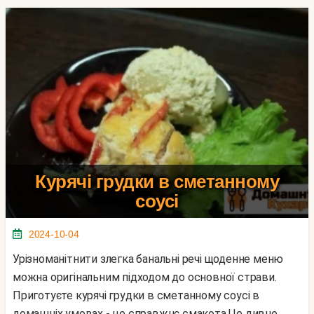
Курячі грудки в сметанному
соусі
2024-10-04
Урізноманітнити злегка банальні речі щоденне меню
можна оригінальним підходом до основної страви.
Приготуєте курячі грудки в сметанному соусі в
домашніх умовах - це справжнє смакота.Це дивно