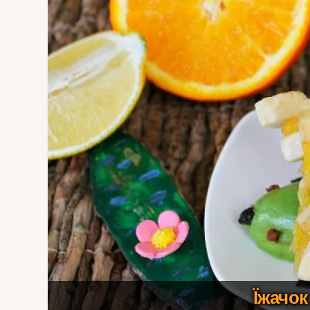
Їжачок