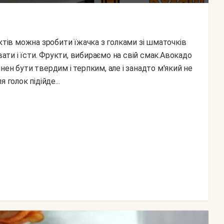
вати і їсти. Фрукти, вибираємо на свій смак.Авокадо
ен бути твердим і терпким, але і занадто м'який не
 голок підійде...