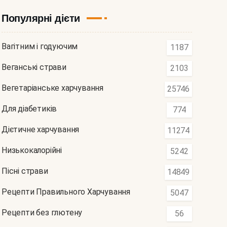
Популярні дієти
Вагітним і годуючим
1187
Веганські страви
2103
Вегетаріанське харчування
25746
Для діабетиків
774
Дієтичне харчування
11274
Низькокалорійні
5242
Пісні страви
14849
Рецепти Правильного Харчування
5047
Рецепти без глютену
56