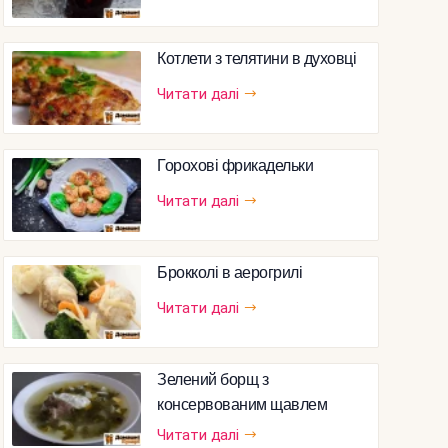
Котлети з телятини в духовці
Читати далі
Горохові фрикадельки
Читати далі
Брокколі в аерогрилі
Читати далі
Зелений борщ з
консервованим щавлем
Читати далі