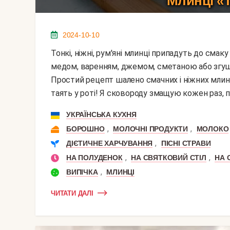
Млинці «Т
2024-10-10
Тонкі, ніжні, рум'яні млинці припадуть до смаку як дорослим, так і дітям. Подавати їх можна з
медом, варенням, джемом, сметаною або згуще
Простий рецепт шалено смачних і ніжних млинц
таять у роті! Я сковороду змащую кожен раз, п
УКРАЇНСЬКА КУХНЯ
,
,
БОРОШНО
МОЛОЧНІ ПРОДУКТИ
МОЛОКО
,
ДІЄТИЧНЕ ХАРЧУВАННЯ
ПІСНІ СТРАВИ
,
,
НА ПОЛУДЕНОК
НА СВЯТКОВИЙ СТІЛ
НА 
,
ВИПІЧКА
МЛИНЦІ
ЧИТАТИ ДАЛІ