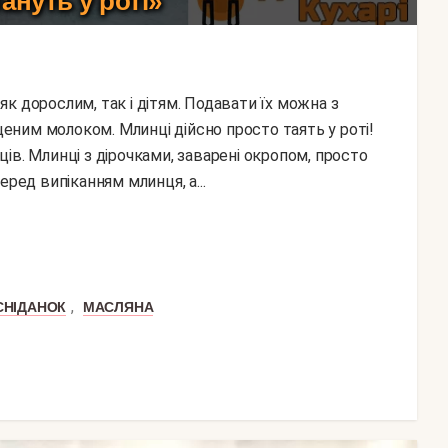
ануть у роті»
ним молоком. Млинці дійсно просто таять у роті!
ів. Млинці з дірочками, заварені окропом, просто
еред випіканням млинця, а...
,
СНІДАНОК
МАСЛЯНА