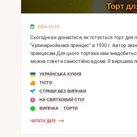
Торт дл
2024-10-10
Сьогодні ви дізнаєтеся, як готується торт для принцеси. Вперше цей рецепт був опублікований в
"кулинарнойкнизі принцес" в 1930 г. Автор заз
принцесам.Для цього тортика нам знадобиться б
можна спекти самостійно вдома. Я вирішила по
УКРАЇНСЬКА КУХНЯ
ТІСТО
СТРАВИ БЕЗ ВИПІЧКИ
НА СВЯТКОВИЙ СТІЛ
,
ВИПІЧКА
ТОРТИ
ЧИТАТИ ДАЛІ