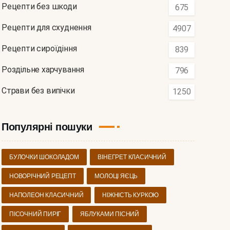
Рецепти без шкоди
675
Рецепти для схуднення
4907
Рецепти сироїдіння
839
Роздільне харчування
796
Страви без випічки
1250
Популярні пошуки
БУЛОЧКИ ШОКОЛАДОМ
ВІНЕГРЕТ КЛАСИЧНИЙ
НОВОРІЧНИЙ РЕЦЕПТ
МОЛОЦІ ЯЄЦЬ
НАПОЛЕОН КЛАСИЧНИЙ
НІЖНІСТЬ КУРКОЮ
ПІСОЧНИЙ ПИРІГ
ЯБЛУКАМИ ПІСНИЙ