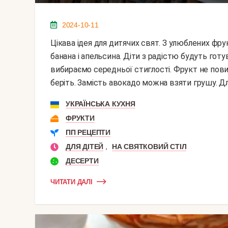
2024-10-11
Цікава ідея для дитячих свят. З улюблених фруктів можна зробити їжачка з голками зі шматочків
банана і апельсина. Діти з радістю будуть готу
вибираємо середньої стиглості. Фрукт не повин
беріть. Замість авокадо можна взяти грушу. Для
УКРАЇНСЬКА КУХНЯ
ФРУКТИ
ПП РЕЦЕПТИ
,
ДЛЯ ДІТЕЙ
НА СВЯТКОВИЙ СТІЛ
ДЕСЕРТИ
ЧИТАТИ ДАЛІ