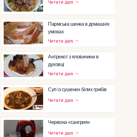
Читати далі
Пармська шинка в домашніх
умовах
Читати далі
Антрекот з яловичини в
духовці
Читати далі
Суп із сушених білих грибів
Читати далі
Червона «сангрия»
Читати далі