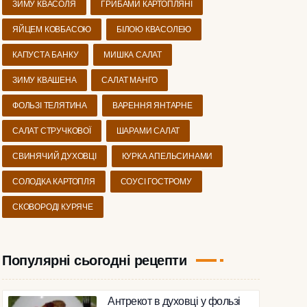
ЗИМУ КВАСОЛЯ
ГРИБАМИ КАРТОПЛЯНІ
ЯЙЦЕМ КОВБАСОЮ
БІЛОЮ КВАСОЛЕЮ
КАПУСТА БАНКУ
МИШКА САЛАТ
ЗИМУ КВАШЕНА
САЛАТ МАНГО
ФОЛЬЗІ ТЕЛЯТИНА
ВАРЕННЯ ЯНТАРНЕ
САЛАТ СТРУЧКОВОЇ
ШАРАМИ САЛАТ
СВИНЯЧИЙ ДУХОВЦІ
КУРКА АПЕЛЬСИНАМИ
СОЛОДКА КАРТОПЛЯ
СОУСІ ГОСТРОМУ
СКОВОРОДІ КУРЯЧЕ
Популярні сьогодні рецепти
Антрекот в духовці у фользі