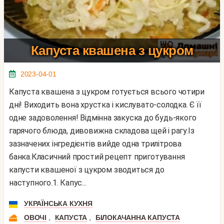
Капуста квашена з цукром
2023-04-01
Капуста квашена з цукром готується всього чотири
дні! Виходить вона хрустка і кислувато-солодка. Є її
одне задоволення! Відмінна закуска до будь-якого
гарячого блюда, дивовижна складова щей і рагу.Із
зазначених інгредієнтів вийде одна трилітрова
банка.Класичний простий рецепт приготування
капусти квашеної з цукром зводиться до
наступного.1. Капус...
УКРАЇНСЬКА КУХНЯ
,
,
ОВОЧІ
КАПУСТА
БІЛОКАЧАННА КАПУСТА