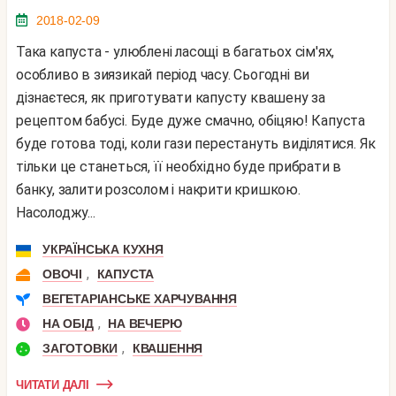
2018-02-09
Така капуста - улюблені ласощі в багатьох сім'ях,
особливо в зиязикай період часу. Сьогодні ви
дізнаєтеся, як приготувати капусту квашену за
рецептом бабусі. Буде дуже смачно, обіцяю! Капуста
буде готова тоді, коли гази перестануть виділятися. Як
тільки це станеться, її необхідно буде прибрати в
банку, залити розсолом і накрити кришкою.
Насолоджу...
УКРАЇНСЬКА КУХНЯ
,
ОВОЧІ
КАПУСТА
ВЕГЕТАРІАНСЬКЕ ХАРЧУВАННЯ
,
НА ОБІД
НА ВЕЧЕРЮ
,
ЗАГОТОВКИ
КВАШЕННЯ
ЧИТАТИ ДАЛІ