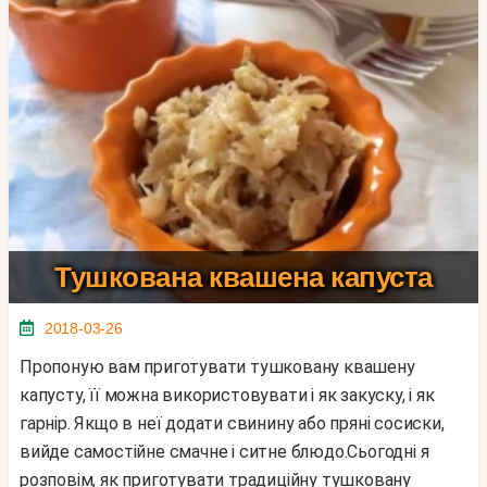
Тушкована квашена капуста
2018-03-26
Пропоную вам приготувати тушковану квашену
капусту, її можна використовувати і як закуску, і як
гарнір. Якщо в неї додати свинину або пряні сосиски,
вийде самостійне смачне і ситне блюдо.Сьогодні я
розповім, як приготувати традиційну тушковану