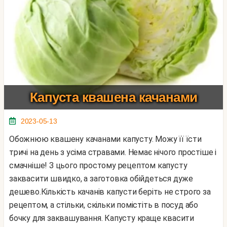
Капуста квашена качанами
2023-05-13
Обожнюю квашену качанами капусту. Можу її їсти
тричі на день з усіма стравами. Немає нічого простіше і
смачніше! З цього простому рецептом капусту
заквасити швидко, а заготовка обійдеться дуже
дешево.Кількість качанів капусти беріть не строго за
рецептом, а стільки, скільки помістіть в посуд або
бочку для заквашування. Капусту краще квасити