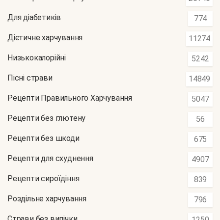
Для діабетиків
774
Дієтичне харчування
11274
Низькокалорійні
5242
Пісні страви
14849
Рецепти Правильного Харчування
5047
Рецепти без глютену
56
Рецепти без шкоди
675
Рецепти для схуднення
4907
Рецепти сироїдіння
839
Роздільне харчування
796
Страви без випічки
1250