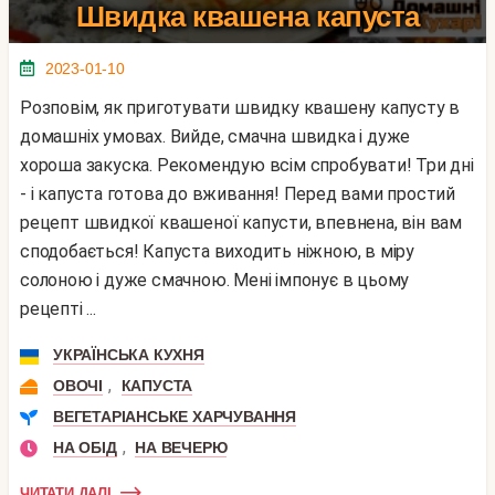
Швидка квашена капуста
2023-01-10
Розповім, як приготувати швидку квашену капусту в
домашніх умовах. Вийде, смачна швидка і дуже
хороша закуска. Рекомендую всім спробувати! Три дні
- і капуста готова до вживання! Перед вами простий
рецепт швидкої квашеної капусти, впевнена, він вам
сподобається! Капуста виходить ніжною, в міру
солоною і дуже смачною. Мені імпонує в цьому
рецепті ...
УКРАЇНСЬКА КУХНЯ
,
ОВОЧІ
КАПУСТА
ВЕГЕТАРІАНСЬКЕ ХАРЧУВАННЯ
,
НА ОБІД
НА ВЕЧЕРЮ
ЧИТАТИ ДАЛІ