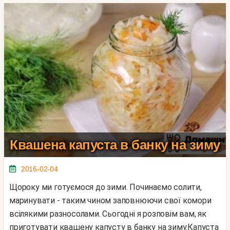
Квашена капуста в банку на зиму
2016-02-04
Щороку ми готуємося до зими. Починаємо солити,
маринувати - таким чином заповнюючи свої комори
всілякими разносолами. Сьогодні я розповім вам, як
приготувати квашену капусту в банку на зиму.Капуста