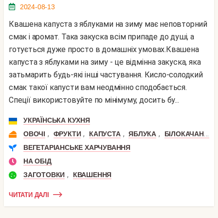
2024-08-13
Квашена капуста з яблуками на зиму має неповторний
смак і аромат. Така закуска всім припаде до душі, а
готується дуже просто в домашніх умовах.Квашена
капуста з яблуками на зиму - це відмінна закуска, яка
затьмарить будь-які інші частування. Кисло-солодкий
смак такої капусти вам неодмінно сподобається.
Спеції використовуйте по мінімуму, досить бу...
УКРАЇНСЬКА КУХНЯ
,
,
,
,
ОВОЧІ
ФРУКТИ
КАПУСТА
ЯБЛУКА
БІЛОКАЧАННА КАПУСТА
ВЕГЕТАРІАНСЬКЕ ХАРЧУВАННЯ
НА ОБІД
,
ЗАГОТОВКИ
КВАШЕННЯ
ЧИТАТИ ДАЛІ