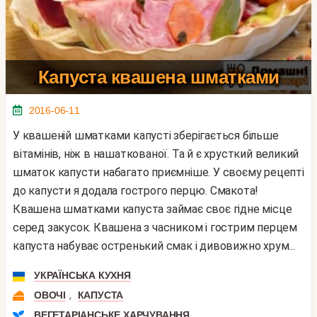
Капуста квашена шматками
2016-06-11
У квашеній шматками капусті зберігається більше
вітамінів, ніж в нашаткованої. Та й є хрусткий великий
шматок капусти набагато приємніше. У своєму рецепті
до капусти я додала гострого перцю. Смакота!
Квашена шматками капуста займає своє гідне місце
серед закусок. Квашена з часником і гострим перцем
капуста набуває остренький смак і дивовижно хрум...
УКРАЇНСЬКА КУХНЯ
,
ОВОЧІ
КАПУСТА
ВЕГЕТАРІАНСЬКЕ ХАРЧУВАННЯ