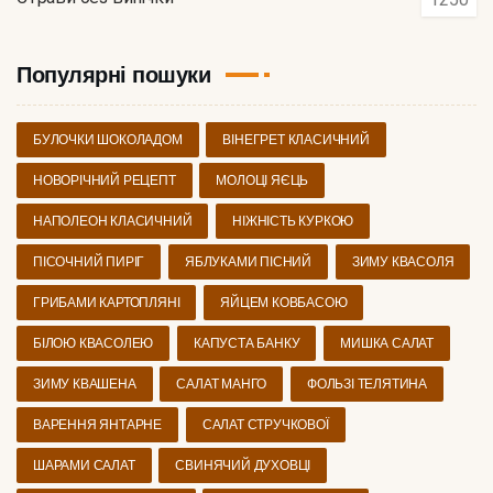
Популярні пошуки
БУЛОЧКИ ШОКОЛАДОМ
ВІНЕГРЕТ КЛАСИЧНИЙ
НОВОРІЧНИЙ РЕЦЕПТ
МОЛОЦІ ЯЄЦЬ
НАПОЛЕОН КЛАСИЧНИЙ
НІЖНІСТЬ КУРКОЮ
ПІСОЧНИЙ ПИРІГ
ЯБЛУКАМИ ПІСНИЙ
ЗИМУ КВАСОЛЯ
ГРИБАМИ КАРТОПЛЯНІ
ЯЙЦЕМ КОВБАСОЮ
БІЛОЮ КВАСОЛЕЮ
КАПУСТА БАНКУ
МИШКА САЛАТ
ЗИМУ КВАШЕНА
САЛАТ МАНГО
ФОЛЬЗІ ТЕЛЯТИНА
ВАРЕННЯ ЯНТАРНЕ
САЛАТ СТРУЧКОВОЇ
ШАРАМИ САЛАТ
СВИНЯЧИЙ ДУХОВЦІ