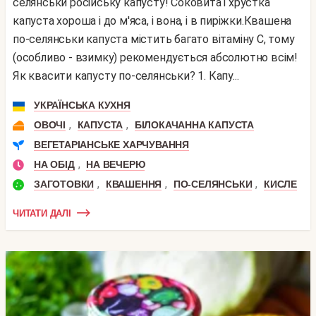
селянськи російську капусту! Соковита і хрустка
капуста хороша і до м'яса, і вона, і в пиріжки.Квашена
по-селянськи капуста містить багато вітаміну С, тому
(особливо - взимку) рекомендується абсолютно всім!
Як квасити капусту по-селянськи? 1. Капу...
УКРАЇНСЬКА КУХНЯ
,
,
ОВОЧІ
КАПУСТА
БІЛОКАЧАННА КАПУСТА
ВЕГЕТАРІАНСЬКЕ ХАРЧУВАННЯ
,
НА ОБІД
НА ВЕЧЕРЮ
,
,
,
ЗАГОТОВКИ
КВАШЕННЯ
ПО-СЕЛЯНСЬКИ
КИСЛЕ
ЧИТАТИ ДАЛІ