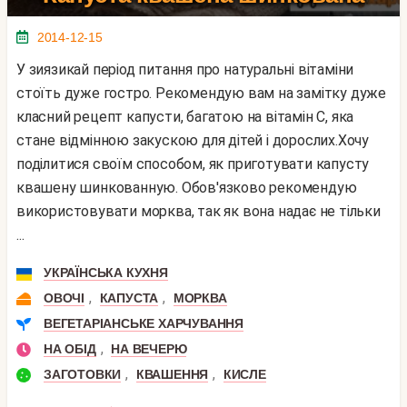
2014-12-15
У зиязикай період питання про натуральні вітаміни
стоїть дуже гостро. Рекомендую вам на замітку дуже
класний рецепт капусти, багатою на вітамін С, яка
стане відмінною закускою для дітей і дорослих.Хочу
поділитися своїм способом, як приготувати капусту
квашену шинкованную. Обов'язково рекомендую
використовувати морква, так як вона надає не тільки
...
УКРАЇНСЬКА КУХНЯ
,
,
ОВОЧІ
КАПУСТА
МОРКВА
ВЕГЕТАРІАНСЬКЕ ХАРЧУВАННЯ
,
НА ОБІД
НА ВЕЧЕРЮ
,
,
ЗАГОТОВКИ
КВАШЕННЯ
КИСЛЕ