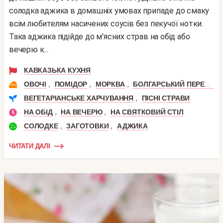
солодка аджика в домашніх умовах припаде до смаку
всім любителям насичених соусів без пекучої нотки.
Така аджика підійде до м'ясних страв на обід або
вечерю к...
КАВКАЗЬКА КУХНЯ
,
,
,
ОВОЧІ
ПОМІДОР
МОРКВА
БОЛГАРСЬКИЙ ПЕРЕЦЬ
,
ВЕГЕТАРІАНСЬКЕ ХАРЧУВАННЯ
ПІСНІ СТРАВИ
,
,
НА ОБІД
НА ВЕЧЕРЮ
НА СВЯТКОВИЙ СТІЛ
,
,
СОЛОДКЕ
ЗАГОТОВКИ
АДЖИКА
ЧИТАТИ ДАЛІ