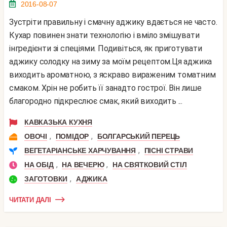
2016-08-07
Зустріти правильну і смачну аджику вдається не часто.
Кухар повинен знати технологію і вміло змішувати
інгредієнти зі спеціями. Подивіться, як приготувати
аджику солодку на зиму за моїм рецептом.Ця аджика
виходить ароматною, з яскраво вираженим томатним
смаком. Хрін не робить її занадто гострої. Він лише
благородно підкреслює смак, який виходить ...
КАВКАЗЬКА КУХНЯ
,
,
ОВОЧІ
ПОМІДОР
БОЛГАРСЬКИЙ ПЕРЕЦЬ
,
ВЕГЕТАРІАНСЬКЕ ХАРЧУВАННЯ
ПІСНІ СТРАВИ
,
,
НА ОБІД
НА ВЕЧЕРЮ
НА СВЯТКОВИЙ СТІЛ
,
ЗАГОТОВКИ
АДЖИКА
ЧИТАТИ ДАЛІ