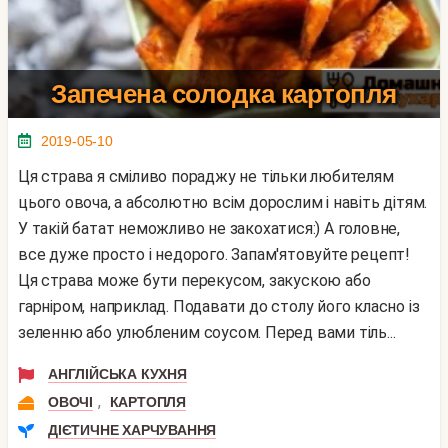
Запечена солодка картопля
2019-05-10
Ця страва я сміливо пораджу не тільки любителям
цього овоча, а абсолютно всім дорослим і навіть дітям.
У такій батат неможливо не закохатися:) А головне,
все дуже просто і недорого. Запам'ятовуйте рецепт!
Ця страва може бути перекусом, закускою або
гарніром, наприклад. Подавати до столу його класно із
зеленню або улюбленим соусом. Перед вами тіль...
АНГЛІЙСЬКА КУХНЯ
,
ОВОЧІ
КАРТОПЛЯ
ДІЄТИЧНЕ ХАРЧУВАННЯ