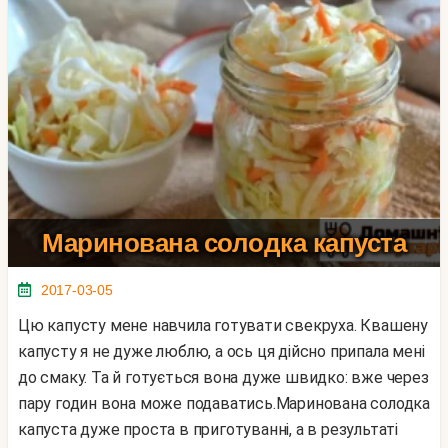
Маринована солодка капуста
2017-03-05
Цю капусту мене навчила готувати свекруха. Квашену
капусту я не дуже люблю, а ось ця дійсно припала мені
до смаку. Та й готується вона дуже швидко: вже через
пару годин вона може подаватись.Маринована солодка
капуста дуже проста в приготуванні, а в результаті