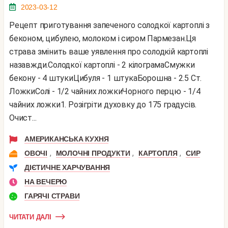
2023-03-12
Рецепт приготування запеченого солодкої картоплі з
беконом, цибулею, молоком і сиром Пармезан.Ця
страва змінить ваше уявлення про солодкій картоплі
назавжди.Солодкої картоплі - 2 кілограмаСмужки
бекону - 4 штукиЦибуля - 1 штукаБорошна - 2.5 Ст.
ЛожкиСолі - 1/2 чайних ложкиЧорного перцю - 1/4
чайних ложки1. Розігріти духовку до 175 градусів.
Очист...
АМЕРИКАНСЬКА КУХНЯ
,
,
,
ОВОЧІ
МОЛОЧНІ ПРОДУКТИ
КАРТОПЛЯ
СИР
ДІЄТИЧНЕ ХАРЧУВАННЯ
НА ВЕЧЕРЮ
ГАРЯЧІ СТРАВИ
ЧИТАТИ ДАЛІ