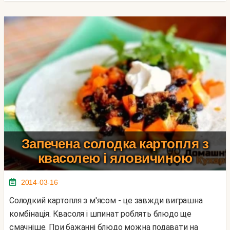
Запечена солодка картопля з
квасолею і яловичиною
2014-03-16
Солодкий картопля з м'ясом - це завжди виграшна
комбінація. Квасоля і шпинат роблять блюдо ще
смачніше. При бажанні блюдо можна подавати на