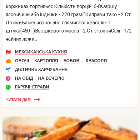
коржиках тортильяс.Кількість порцій: 6-8Фаршу
яловичини або індички - 220 грамПриправи тако - 2 Ст.
ЛожкиБанку чорної або плямистої квасолі - 1
штука(450 г)Вершкового масла - 2 Ст. ЛожкиСолі - 1/2
чайних ложк...
МЕКСИКАНСЬКА КУХНЯ
,
,
,
ОВОЧІ
КАРТОПЛЯ
БОБОВІ
КВАСОЛЯ
ДІЄТИЧНЕ ХАРЧУВАННЯ
,
НА ОБІД
НА ВЕЧЕРЮ
ГАРЯЧІ СТРАВИ
ЧИТАТИ ДАЛІ