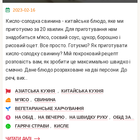
2023-02-16
Кисло-солодка свинина - китайське блюдо, яке ми
приготуємо за 20 хвилин. Для приготування нам
знадобиться м'ясо, соєвий соус, цукор, борошно і
рисовий оцет. Все просто. Готуємо? Як приготувати
кисло-солодку свинину? Мій покроковий рецепт
розповість вам, як зробити це максимально швидко і
смачно. Дане блюдо розраховане на дві персони. До
речі, вих...
,
АЗІАТСЬКА КУХНЯ
КИТАЙСЬКА КУХНЯ
,
М'ЯСО
СВИНИНА
ВЕГЕТАРІАНСЬКЕ ХАРЧУВАННЯ
,
,
,
НА ОБІД
НА ВЕЧЕРЮ
НА ШВИДКУ РУКУ
ОБІД ЗА 30 ХВИЛИН
,
ГАРЯЧІ СТРАВИ
КИСЛЕ
ЧИТАТИ ДАЛІ