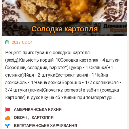
Солодка картопля
2017-02-14
Рецепт приготування солодкої картоплі
(захід).Кількість порцій: 10Солодка картопля - 4 штуки
(середній, солодкий, вар'єте"")Цукор - 1 Склянка(+1
склянка)Яйця - 2 штукиЕкстракт ванілі - 1 Чайна
ложкаСіль - 1 Чайна ложкаБорошно - 1/2 склянкиОлія -
3/4 штуки (пачки)Спочатку, pomestite забиті (солодка
картопля) в духовку на 45 хвилин при температурі ...
АМЕРИКАНСЬКА КУХНЯ
,
ОВОЧІ
КАРТОПЛЯ
ВЕГЕТАРІАНСЬКЕ ХАРЧУВАННЯ