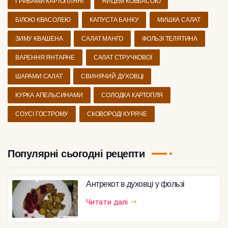
ГРИБАМИ КАРТОПЛЯНІ
ЯЙЦЕМ КОВБАСОЮ
БІЛОЮ КВАСОЛЕЮ
КАПУСТА БАНКУ
МИШКА САЛАТ
ЗИМУ КВАШЕНА
САЛАТ МАНГО
ФОЛЬЗІ ТЕЛЯТИНА
ВАРЕННЯ ЯНТАРНЕ
САЛАТ СТРУЧКОВОЇ
ШАРАМИ САЛАТ
СВИНЯЧИЙ ДУХОВЦІ
КУРКА АПЕЛЬСИНАМИ
СОЛОДКА КАРТОПЛЯ
СОУСІ ГОСТРОМУ
СКОВОРОДІ КУРЯЧЕ
Популярні сьогодні рецепти
Антрекот в духовці у фользі
Читати далі