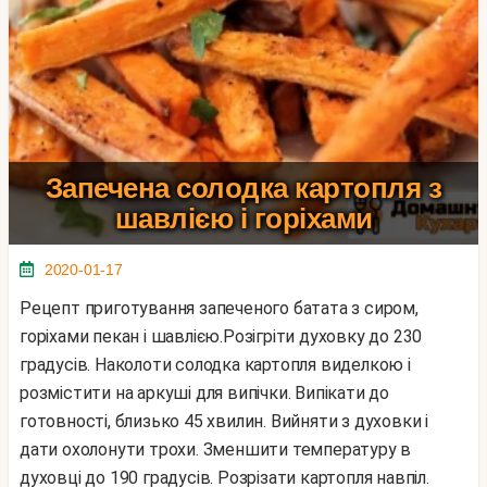
Запечена солодка картопля з
шавлією і горіхами
2020-01-17
Рецепт приготування запеченого батата з сиром,
горіхами пекан і шавлією.Розігріти духовку до 230
градусів. Наколоти солодка картопля виделкою і
розмістити на аркуші для випічки. Випікати до
готовності, близько 45 хвилин. Вийняти з духовки і
дати охолонути трохи. Зменшити температуру в
духовці до 190 градусів. Розрізати картопля навпіл.