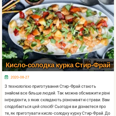
Кисло-солодка курка Стир-Фрай
2020-08-27
З технологією приготування Стир-Фрай стають
знайомі все більше людей. Так можна обсмажити різні
інгредієнти, з яких складають різноманітні страви. Вам
сподобається цей спосіб! Сьогодні ви дізнаєтеся про
те, як приготувати кисло-солодку курку Стир-Фрай. До