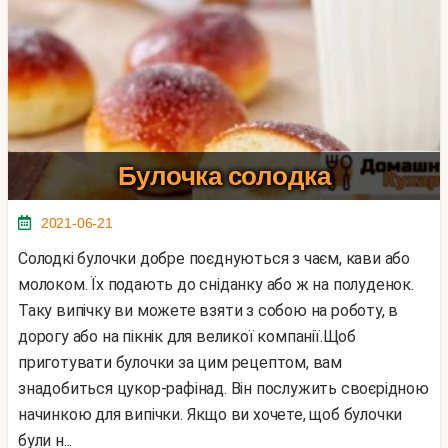
Булочка солодка
2021-06-21
Солодкі булочки добре поєднуються з чаєм, кави або
молоком. Їх подають до сніданку або ж на полуденок.
Таку випічку ви можете взяти з собою на роботу, в
дорогу або на пікнік для великої компанії.Щоб
приготувати булочки за цим рецептом, вам
знадобиться цукор-рафінад. Він послужить своєрідною
начинкою для випічки. Якщо ви хочете, щоб булочки
були н...