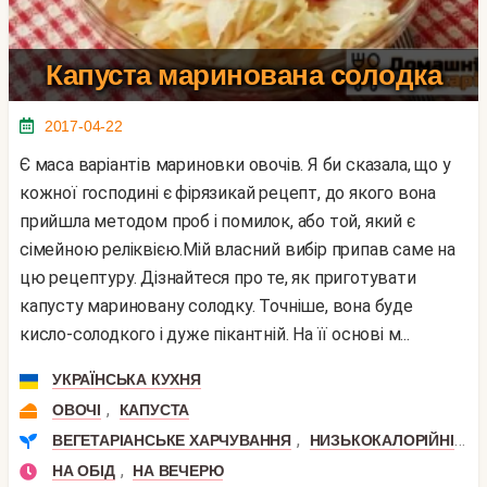
Капуста маринована солодка
2017-04-22
Є маса варіантів мариновки овочів. Я би сказала, що у
кожної господині є фірязикай рецепт, до якого вона
прийшла методом проб і помилок, або той, який є
сімейною реліквією.Мій власний вибір припав саме на
цю рецептуру. Дізнайтеся про те, як приготувати
капусту мариновану солодку. Точніше, вона буде
кисло-солодкого і дуже пікантній. На її основі м...
УКРАЇНСЬКА КУХНЯ
,
ОВОЧІ
КАПУСТА
,
,
ВЕГЕТАРІАНСЬКЕ ХАРЧУВАННЯ
НИЗЬКОКАЛОРІЙНІ
П
,
НА ОБІД
НА ВЕЧЕРЮ