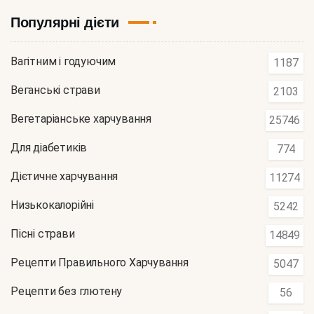
Популярні дієти
Вагітним і годуючим
1187
Веганські страви
2103
Вегетаріанське харчування
25746
Для діабетиків
774
Дієтичне харчування
11274
Низькокалорійні
5242
Пісні страви
14849
Рецепти Правильного Харчування
5047
Рецепти без глютену
56