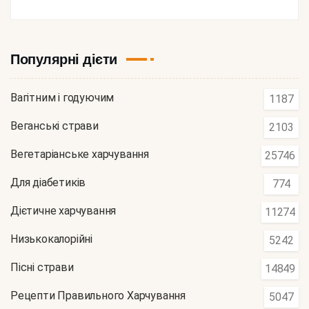
Популярні дієти
Вагітним і годуючим
1187
Веганські страви
2103
Вегетаріанське харчування
25746
Для діабетиків
774
Дієтичне харчування
11274
Низькокалорійні
5242
Пісні страви
14849
Рецепти Правильного Харчування
5047