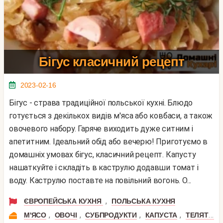
Бігус класичний рецепт
2023-02-16
Бігус - страва традиційної польської кухні. Блюдо
готується з декількох видів м'яса або ковбаси, а також
овочевого набору. Гаряче виходить дуже ситним і
апетитним. Ідеальний обід або вечерю! Приготуємо в
домашніх умовах бігус, класичний рецепт. Капусту
нашаткуйте і складіть в каструлю додавши томат і
воду. Каструлю поставте на повільний вогонь. О...
,
ЄВРОПЕЙСЬКА КУХНЯ
ПОЛЬСЬКА КУХНЯ
,
,
,
,
М'ЯСО
ОВОЧІ
СУБПРОДУКТИ
КАПУСТА
ТЕЛЯТИНА