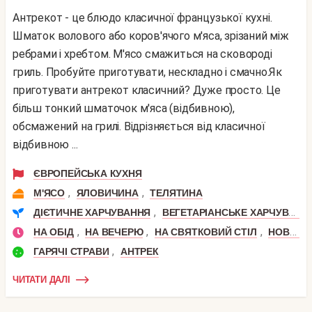
Антрекот - це блюдо класичної французької кухні.
Шматок волового або коров'ячого м'яса, зрізаний між
ребрами і хребтом. М'ясо смажиться на сковороді
гриль. Пробуйте приготувати, нескладно і смачно.Як
приготувати антрекот класичний? Дуже просто. Це
більш тонкий шматочок м'яса (відбивною),
обсмажений на грилі. Відрізняється від класичної
відбивною ...
ЄВРОПЕЙСЬКА КУХНЯ
,
,
М'ЯСО
ЯЛОВИЧИНА
ТЕЛЯТИНА
,
ДІЄТИЧНЕ ХАРЧУВАННЯ
ВЕГЕТАРІАНСЬКЕ ХАРЧУВАННЯ
,
,
,
НА ОБІД
НА ВЕЧЕРЮ
НА СВЯТКОВИЙ СТІЛ
НОВИЙ РІК
,
ГАРЯЧІ СТРАВИ
АНТРЕК
ЧИТАТИ ДАЛІ