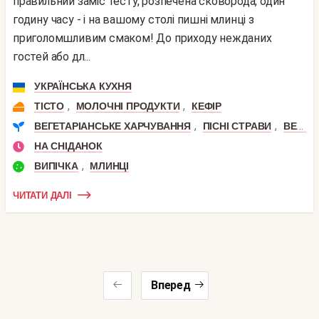
правильний заміс тесту, розпечена сковорода, один
годину часу - і на вашому столі пишні млинці з
приголомшливим смаком! До приходу нежданих
гостей або дл...
УКРАЇНСЬКА КУХНЯ
,
,
ТІСТО
МОЛОЧНІ ПРОДУКТИ
КЕФІР
,
,
ВЕГЕТАРІАНСЬКЕ ХАРЧУВАННЯ
ПІСНІ СТРАВИ
ВЕГАНСЬКІ СТРАВИ
НА СНІДАНОК
,
ВИПІЧКА
МЛИНЦІ
ЧИТАТИ ДАЛІ
Вперед