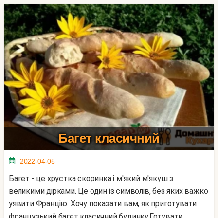
Багет класичний
2022-04-05
Багет - це хрустка скоринка і м'який м'якуш з
великими дірками. Це один із символів, без яких важко
уявити Францію. Хочу показати вам, як приготувати
французький багет класичний будинку.Готувати