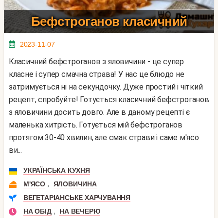
Бефстроганов класичний
2023-11-07
Класичний бефстроганов з яловичини - це супер
класне і супер смачна страва! У нас це блюдо не
затримується ні на секундочку. Дуже простий і чіткий
рецепт, спробуйте! Готується класичний бефстроганов
з яловичини досить довго. Але в даному рецепті є
маленька хитрість. Готується мій бефстроганов
протягом 30-40 хвилин, але смак страви і саме м'ясо
ви...
УКРАЇНСЬКА КУХНЯ
,
М'ЯСО
ЯЛОВИЧИНА
ВЕГЕТАРІАНСЬКЕ ХАРЧУВАННЯ
,
НА ОБІД
НА ВЕЧЕРЮ