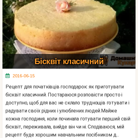
Бісквіт класичний
2016-06-15
Рецепт для початківців господарок: як приготувати
бісквіт класичний. Постараюся розповісти просто і
доступно, щоб для вас не склало труднощів готувати і
радувати своїх рідних і улюблених людей.Майже
кожна господиня, коли починала готувати перший свій
бісквіт, переживала, вийде він чи ні. Сподіваюся, мій
рецепт буде хорошим навчальним посібником д...