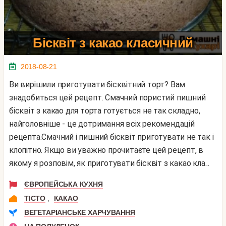
Бісквіт з какао класичний
2018-08-21
Ви вирішили приготувати бісквітний торт? Вам
знадобиться цей рецепт. Смачний пористий пишний
бісквіт з какао для торта готується не так складно,
найголовніше - це дотримання всіх рекомендацій
рецепта.Смачний і пишний бісквіт приготувати не так і
клопітно. Якщо ви уважно прочитаєте цей рецепт, в
якому я розповім, як приготувати бісквіт з какао кла...
ЄВРОПЕЙСЬКА КУХНЯ
,
ТІСТО
КАКАО
ВЕГЕТАРІАНСЬКЕ ХАРЧУВАННЯ