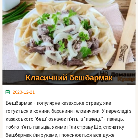
Класичний бешбармак
2023-12-21
Бешбармак - популярне казахське страву, яке
готується з конини, баранини і яловичини. У перекладі з
казахського "беш" означає п'ять, a "палець" - палець,
тобто п'ять пальців, якими і їли страву.Що, спочатку
бешбармак їли руками, і пояснюється все дуже