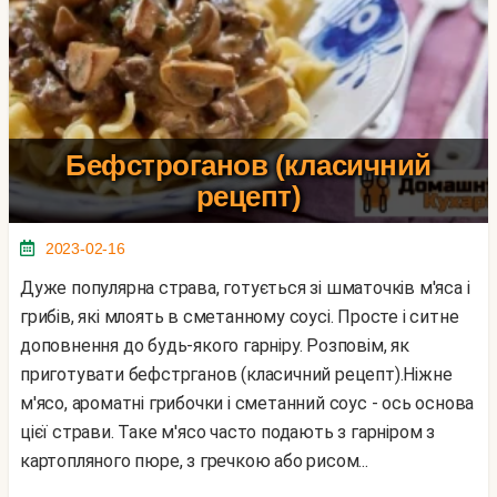
Бефстроганов (класичний
рецепт)
2023-02-16
Дуже популярна страва, готується зі шматочків м'яса і
грибів, які млоять в сметанному соусі. Просте і ситне
доповнення до будь-якого гарніру. Розповім, як
приготувати бефстрганов (класичний рецепт).Ніжне
м'ясо, ароматні грибочки і сметанний соус - ось основа
цієї страви. Таке м'ясо часто подають з гарніром з
картопляного пюре, з гречкою або рисом...