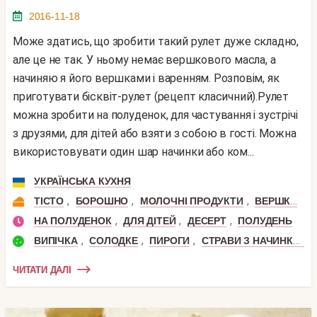
2016-11-18
Може здатись, що зробити такий рулет дуже складно,
але це не так. У ньому немає вершкового масла, а
начиняю я його вершками і варенням. Розповім, як
приготувати бісквіт-рулет (рецепт класичний).Рулет
можна зробити на полуденок, для частування і зустрічі
з друзями, для дітей або взяти з собою в гості. Можна
використовувати один шар начинки або ком...
УКРАЇНСЬКА КУХНЯ
,
,
,
,
ТІСТО
БОРОШНО
МОЛОЧНІ ПРОДУКТИ
ВЕРШКИ
Я
,
,
,
НА ПОЛУДЕНОК
ДЛЯ ДІТЕЙ
ДЕСЕРТ
ПОЛУДЕНЬ
,
,
,
ВИПІЧКА
СОЛОДКЕ
ПИРОГИ
СТРАВИ З НАЧИНКОЮ
ЧИТАТИ ДАЛІ