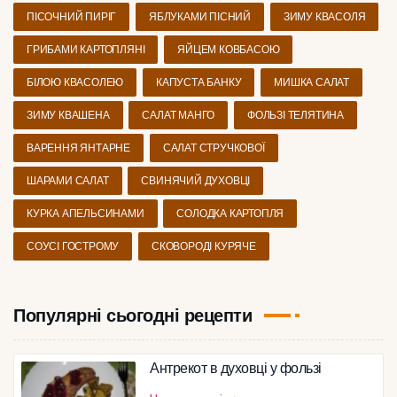
ПІСОЧНИЙ ПИРІГ
ЯБЛУКАМИ ПІСНИЙ
ЗИМУ КВАСОЛЯ
ГРИБАМИ КАРТОПЛЯНІ
ЯЙЦЕМ КОВБАСОЮ
БІЛОЮ КВАСОЛЕЮ
КАПУСТА БАНКУ
МИШКА САЛАТ
ЗИМУ КВАШЕНА
САЛАТ МАНГО
ФОЛЬЗІ ТЕЛЯТИНА
ВАРЕННЯ ЯНТАРНЕ
САЛАТ СТРУЧКОВОЇ
ШАРАМИ САЛАТ
СВИНЯЧИЙ ДУХОВЦІ
КУРКА АПЕЛЬСИНАМИ
СОЛОДКА КАРТОПЛЯ
СОУСІ ГОСТРОМУ
СКОВОРОДІ КУРЯЧЕ
Популярні сьогодні рецепти
Антрекот в духовці у фользі