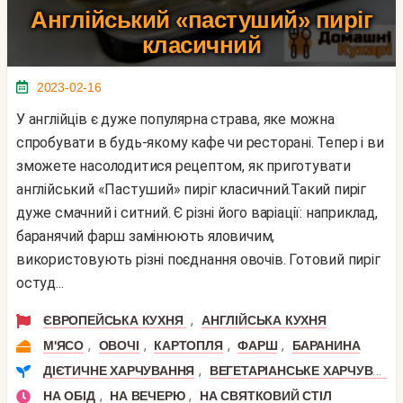
Англійський «пастуший» пиріг
класичний
2023-02-16
У англійців є дуже популярна страва, яке можна
спробувати в будь-якому кафе чи ресторані. Тепер і ви
зможете насолодитися рецептом, як приготувати
англійський «Пастуший» пиріг класичний.Такий пиріг
дуже смачний і ситний. Є різні його варіації: наприклад,
баранячий фарш замінюють яловичим,
використовують різні поєднання овочів. Готовий пиріг
остуд...
,
ЄВРОПЕЙСЬКА КУХНЯ
АНГЛІЙСЬКА КУХНЯ
,
,
,
,
М'ЯСО
ОВОЧІ
КАРТОПЛЯ
ФАРШ
БАРАНИНА
,
ДІЄТИЧНЕ ХАРЧУВАННЯ
ВЕГЕТАРІАНСЬКЕ ХАРЧУВАННЯ
,
,
НА ОБІД
НА ВЕЧЕРЮ
НА СВЯТКОВИЙ СТІЛ