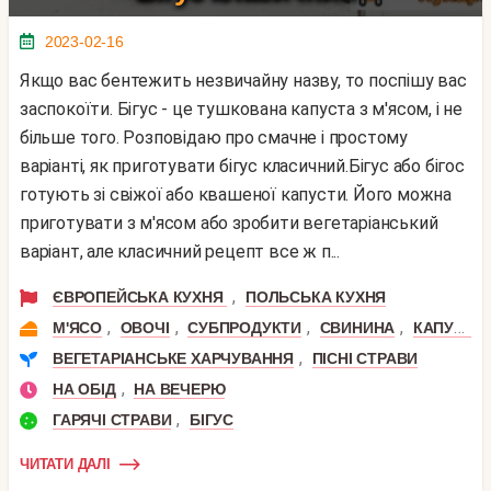
2023-02-16
Якщо вас бентежить незвичайну назву, то поспішу вас
заспокоїти. Бігус - це тушкована капуста з м'ясом, і не
більше того. Розповідаю про смачне і простому
варіанті, як приготувати бігус класичний.Бігус або бігос
готують зі свіжої або квашеної капусти. Його можна
приготувати з м'ясом або зробити вегетаріанський
варіант, але класичний рецепт все ж п...
,
ЄВРОПЕЙСЬКА КУХНЯ
ПОЛЬСЬКА КУХНЯ
,
,
,
,
М'ЯСО
ОВОЧІ
СУБПРОДУКТИ
СВИНИНА
КАПУСТА
,
ВЕГЕТАРІАНСЬКЕ ХАРЧУВАННЯ
ПІСНІ СТРАВИ
,
НА ОБІД
НА ВЕЧЕРЮ
,
ГАРЯЧІ СТРАВИ
БІГУС
ЧИТАТИ ДАЛІ