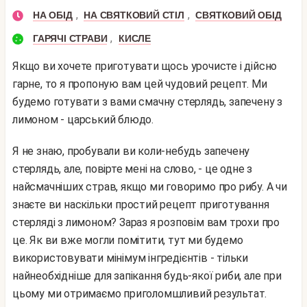
,
,
НА ОБІД
НА СВЯТКОВИЙ СТІЛ
СВЯТКОВИЙ ОБІД
,
ГАРЯЧІ СТРАВИ
КИСЛЕ
Якщо ви хочете приготувати щось урочисте і дійсно
гарне, то я пропоную вам цей чудовий рецепт. Ми
будемо готувати з вами смачну стерлядь, запечену з
лимоном - царський блюдо.
Я не знаю, пробували ви коли-небудь запечену
стерлядь, але, повірте мені на слово, - це одне з
найсмачніших страв, якщо ми говоримо про рибу. А чи
знаєте ви наскільки простий рецепт приготування
стерляді з лимоном? Зараз я розповім вам трохи про
це. Як ви вже могли помітити, тут ми будемо
використовувати мінімум інгредієнтів - тільки
найнеобхідніше для запікання будь-якої риби, але при
цьому ми отримаємо приголомшливий результат.