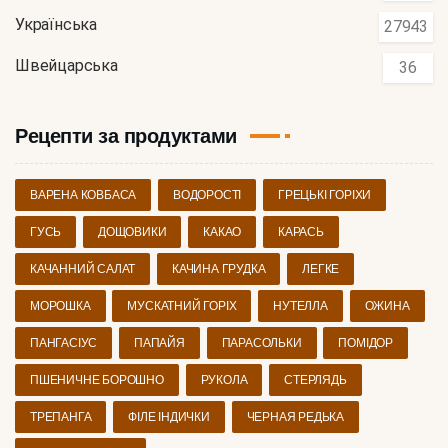
Українська
27943
Швейцарська
36
Рецепти за продуктами
ВАРЕНА КОВБАСА
ВОДОРОСТІ
ГРЕЦЬКІ ГОРІХИ
ГУСЬ
ДОЩОВИКИ
КАКАО
КАРАСЬ
КАЧАННИЙ САЛАТ
КАЧИНА ГРУДКА
ЛЕГКЕ
МОРОШКА
МУСКАТНИЙ ГОРІХ
НУТЕЛЛА
ОЖИНА
ПАНГАСІУС
ПАПАЙЯ
ПАРАСОЛЬКИ
ПОМІДОР
ПШЕНИЧНЕ БОРОШНО
РУКОЛА
СТЕРЛЯДЬ
ТРЕПАНГА
ФІЛЕ ІНДИЧКИ
ЧЕРНАЯ РЕДЬКА