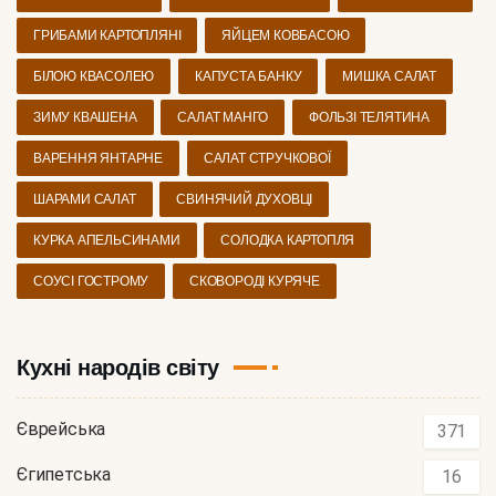
ГРИБАМИ КАРТОПЛЯНІ
ЯЙЦЕМ КОВБАСОЮ
БІЛОЮ КВАСОЛЕЮ
КАПУСТА БАНКУ
МИШКА САЛАТ
ЗИМУ КВАШЕНА
САЛАТ МАНГО
ФОЛЬЗІ ТЕЛЯТИНА
ВАРЕННЯ ЯНТАРНЕ
САЛАТ СТРУЧКОВОЇ
ШАРАМИ САЛАТ
СВИНЯЧИЙ ДУХОВЦІ
КУРКА АПЕЛЬСИНАМИ
СОЛОДКА КАРТОПЛЯ
СОУСІ ГОСТРОМУ
СКОВОРОДІ КУРЯЧЕ
Кухні народів світу
Єврейська
371
Єгипетська
16