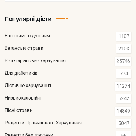
Популярні дієти
Вагітним і годуючим
1187
Веганські страви
2103
Вегетаріанське харчування
25746
Для діабетиків
774
Дієтичне харчування
11274
Низькокалорійні
5242
Пісні страви
14849
Рецепти Правильного Харчування
5047
Рецепти без глютену
56