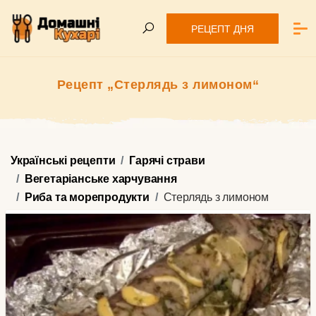
РЕЦЕПТ ДНЯ
Рецепт „Стерлядь з лимоном“
Українські рецепти
Гарячі страви
Вегетаріанське харчування
Риба та морепродукти
Стерлядь з лимоном