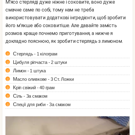
М'ясо стерляді дуже ніжне і соковите, воно дуже
смачне саме по собі, тому нам не треба
використовувати додаткові інгредієнти, щоб зробити
його м'якше або соковитіше. Але давайте замість
розмов краще почнемо приготування, а нижче я
докладно пояснюю, як зробити стерлядь з лимоном.
Стерлядь - 1 кілограм
Цибуля ріпчаста - 2 штуки
Лимон - 1 штука
Масло оливкове - 3 Ст. Ложки
Кріп свіжий - 40 грам
Сіль - За смаком
Спеції для риби - За смаком