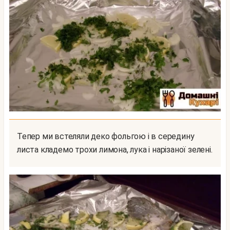
Тепер ми встеляли деко фольгою і в середину
листа кладемо трохи лимона, лука і нарізаної зелені.