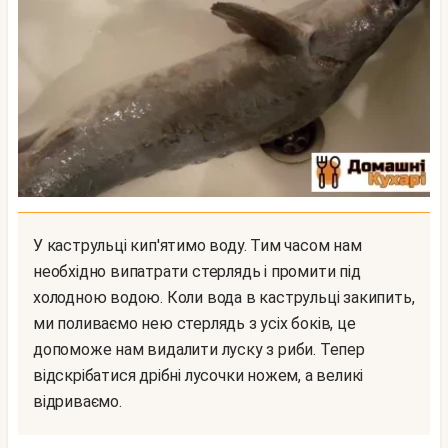
У каструльці кип'ятимо воду. Тим часом нам
необхідно випатрати стерлядь і промити під
холодною водою. Коли вода в каструльці закипить,
ми поливаємо нею стерлядь з усіх боків, це
допоможе нам видалити луску з риби. Тепер
відскрібатися дрібні лусочки ножем, а великі
відриваємо.