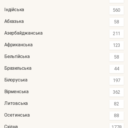
Індійська
560
Абхазька
58
Азербайджанська
211
Африканська
123
Бельгійська
58
Бразильська
44
Білоруська
197
Вірменська
362
Литовська
82
Осетинська
88
Східна
1778