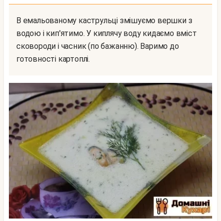
В емальованому каструльці змішуємо вершки з
водою і кип'ятимо. У киплячу воду кидаємо вміст
сковороди і часник (по бажанню). Варимо до
готовності картоплі.