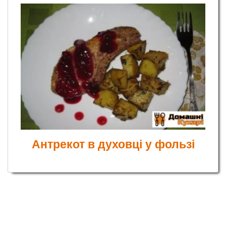
Антрекот в духовці у фользі