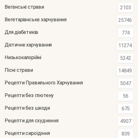
Веганські страви
2103
Вегетаріанське харчування
25746
Для діабетиків
774
Дієтичне харчування
11274
Низькокалорійні
5242
Пісні страви
14849
Рецепти Правильного Харчування
5047
Рецепти без глютену
56
Рецепти без шкоди
675
Рецепти для схуднення
4907
Рецепти сироїдіння
839