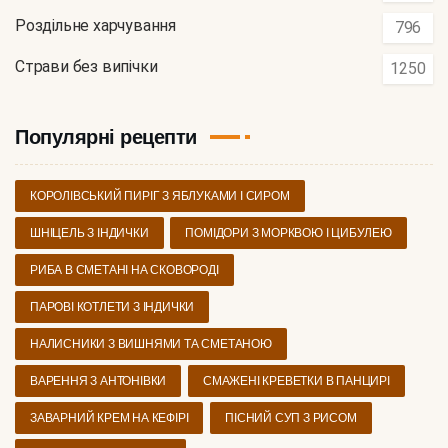
Роздільне харчування
796
Страви без випічки
1250
Популярні рецепти
КОРОЛІВСЬКИЙ ПИРІГ З ЯБЛУКАМИ І СИРОМ
ШНІЦЕЛЬ З ІНДИЧКИ
ПОМІДОРИ З МОРКВОЮ І ЦИБУЛЕЮ
РИБА В СМЕТАНІ НА СКОВОРОДІ
ПАРОВІ КОТЛЕТИ З ІНДИЧКИ
НАЛИСНИКИ З ВИШНЯМИ ТА СМЕТАНОЮ
ВАРЕННЯ З АНТОНІВКИ
СМАЖЕНІ КРЕВЕТКИ В ПАНЦИРІ
ЗАВАРНИЙ КРЕМ НА КЕФІРІ
ПІСНИЙ СУП З РИСОМ