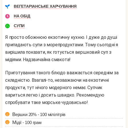
ВЕГЕТАРІАНСЬКЕ ХАРЧУВАННЯ
НА ОБІД
СУПИ
Я просто обожнюю екзотичну кухню. І дуже до душі
припадають супи з морепродуктами. Тому сьогодні я
вирішила показати, як готується вершковий суп з
мідіями. Надзвичайна смакота!
Приготування такого блюдо вважається середнім за
складністю. Взагалі-то, незважаючи на екзотичні
продукти, тут нічого модерного немає. Супчик
вариться легко і досить швидко. Рекомендую
спробувати таке морське чудовисько!
Вершки 20% - 100 мілілітрів
Мідії - 100 грам