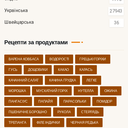
Українська
27943
Швейцарська
36
Рецепти за продуктами
ВАРЕНА КОВБАСА
ВОДОРОСТІ
ГРЕЦЬКІ ГОРІХИ
ГУСЬ
ДОЩОВИКИ
КАКАО
КАРАСЬ
КАЧАННИЙ САЛАТ
КАЧИНА ГРУДКА
ЛЕГКЕ
МОРОШКА
МУСКАТНИЙ ГОРІХ
НУТЕЛЛА
ОЖИНА
ПАНГАСІУС
ПАПАЙЯ
ПАРАСОЛЬКИ
ПОМІДОР
ПШЕНИЧНЕ БОРОШНО
РУКОЛА
СТЕРЛЯДЬ
ТРЕПАНГА
ФІЛЕ ІНДИЧКИ
ЧЕРНАЯ РЕДЬКА