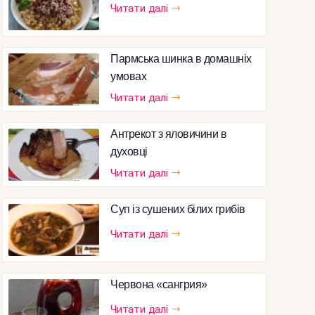
Читати далі
Пармська шинка в домашніх
умовах
Читати далі
Антрекот з яловичини в
духовці
Читати далі
Суп із сушених білих грибів
Читати далі
Червона «сангрия»
Читати далі