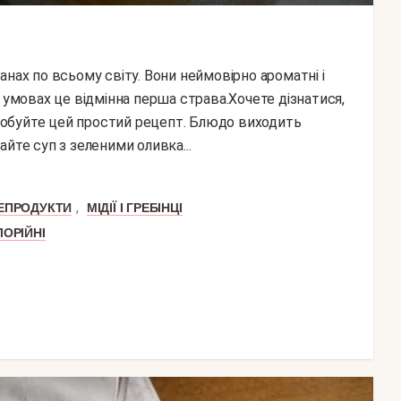
 умовах це відмінна перша страва.Хочете дізнатися,
спробуйте цей простий рецепт. Блюдо виходить
йте суп з зеленими оливка...
,
ЕПРОДУКТИ
МІДІЇ І ГРЕБІНЦІ
ОРІЙНІ