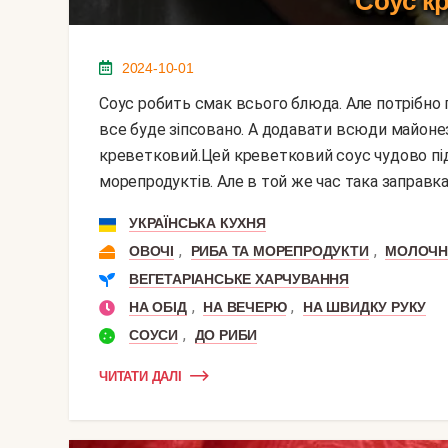
Соус к
2024-10-01
Соус робить смак всього блюда. Але потрібно правильно підібрати його до інших продуктів, інакше
все буде зіпсовано. А додавати всюди майонез
креветковий.Цей креветковий соус чудово під
морепродуктів. Але в той же час така заправка
УКРАЇНСЬКА КУХНЯ
,
,
ОВОЧІ
РИБА ТА МОРЕПРОДУКТИ
МОЛОЧН
ВЕГЕТАРІАНСЬКЕ ХАРЧУВАННЯ
,
,
НА ОБІД
НА ВЕЧЕРЮ
НА ШВИДКУ РУКУ
,
СОУСИ
ДО РИБИ
ЧИТАТИ ДАЛІ