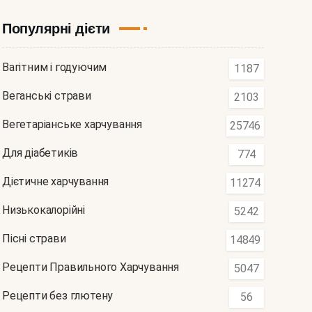
Популярні дієти
Вагітним і годуючим
1187
Веганські страви
2103
Вегетаріанське харчування
25746
Для діабетиків
774
Дієтичне харчування
11274
Низькокалорійні
5242
Пісні страви
14849
Рецепти Правильного Харчування
5047
Рецепти без глютену
56