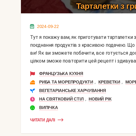
Тарталетки з гр
2024-09-22
Тут я покажу вам, як приготувати тарталетки з грибами і креветками. Досить оригінальне
поєднання продуктів з красивою подачею. Що 
ви! Як ви зможете побачити, все готується дос
цілком зможе повторити цей рецепт і здивувати
ФРАНЦУЗЬКА КУХНЯ
,
,
РИБА ТА МОРЕПРОДУКТИ
КРЕВЕТКИ
МОР
ВЕГЕТАРІАНСЬКЕ ХАРЧУВАННЯ
,
НА СВЯТКОВИЙ СТІЛ
НОВИЙ РІК
ВИПІЧКА
ЧИТАТИ ДАЛІ