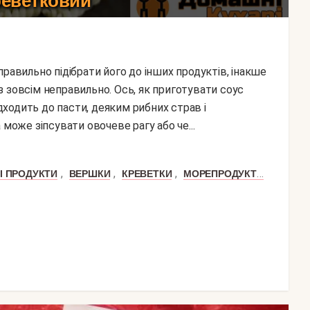
реветковий
 зовсім неправильно. Ось, як приготувати соус
ходить до пасти, деяким рибних страв і
 може зіпсувати овочеве рагу або че...
,
,
,
,
І ПРОДУКТИ
ВЕРШКИ
КРЕВЕТКИ
МОРЕПРОДУКТИ
ПОМІД