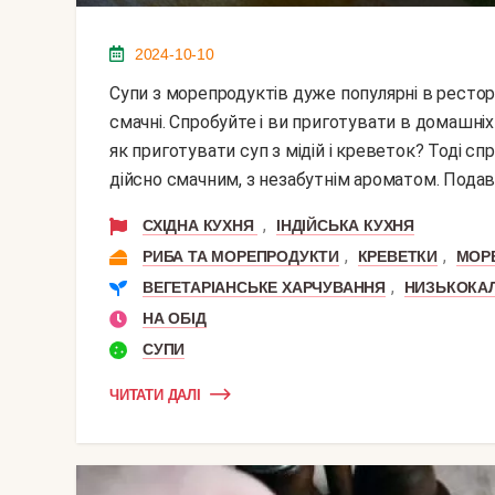
2024-10-10
Супи з морепродуктів дуже популярні в ресторанах по всьому світу. Вони неймовірно ароматні і
смачні. Спробуйте і ви приготувати в домашніх
як приготувати суп з мідій і креветок? Тоді 
дійсно смачним, з незабутнім ароматом. Подава
,
СХІДНА КУХНЯ
ІНДІЙСЬКА КУХНЯ
,
,
РИБА ТА МОРЕПРОДУКТИ
КРЕВЕТКИ
МОР
,
ВЕГЕТАРІАНСЬКЕ ХАРЧУВАННЯ
НИЗЬКОКАЛ
НА ОБІД
СУПИ
ЧИТАТИ ДАЛІ