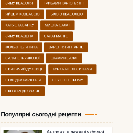
ЗИМУ КВАСОЛЯ
ГРИБАМИ КАРТОПЛЯНІ
ЯЙЦЕМ КОВБАСОЮ
БІЛОЮ КВАСОЛЕЮ
КАПУСТА БАНКУ
МИШКА САЛАТ
ЗИМУ КВАШЕНА
САЛАТ МАНГО
ФОЛЬЗІ ТЕЛЯТИНА
ВАРЕННЯ ЯНТАРНЕ
САЛАТ СТРУЧКОВОЇ
ШАРАМИ САЛАТ
СВИНЯЧИЙ ДУХОВЦІ
КУРКА АПЕЛЬСИНАМИ
,
ОР
ЦИБУЛЯ
СОЛОДКА КАРТОПЛЯ
СОУСІ ГОСТРОМУ
СКОВОРОДІ КУРЯЧЕ
Популярні сьогодні рецепти
Антрекот в духовці у фользі