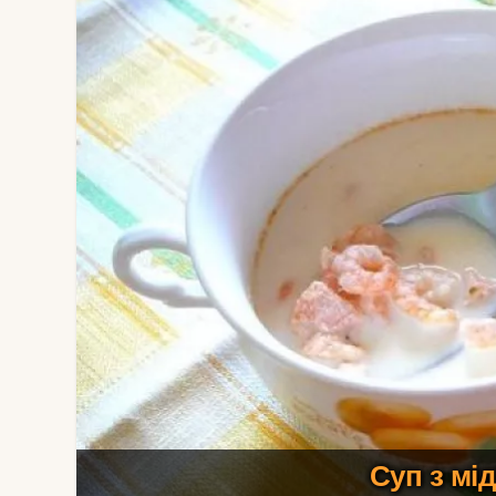
Суп з мід