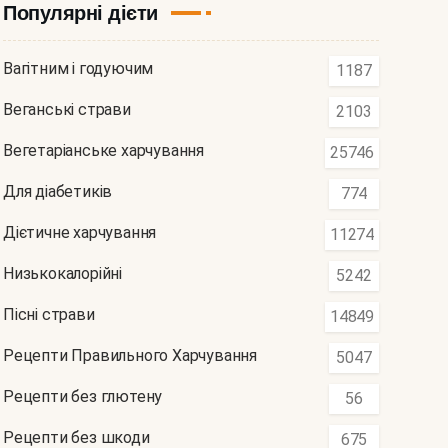
Популярні дієти
Вагітним і годуючим
1187
Веганські страви
2103
Вегетаріанське харчування
25746
Для діабетиків
774
Дієтичне харчування
11274
Низькокалорійні
5242
Пісні страви
14849
Рецепти Правильного Харчування
5047
Рецепти без глютену
56
Рецепти без шкоди
675