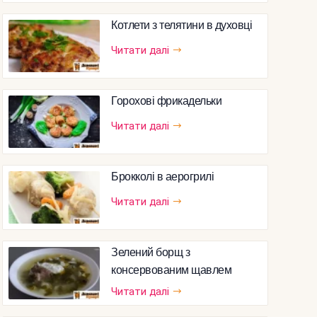
Котлети з телятини в духовці
Читати далі
Горохові фрикадельки
Читати далі
Брокколі в аерогрилі
Читати далі
Зелений борщ з
консервованим щавлем
Читати далі