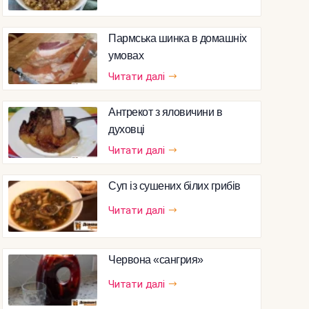
Пармська шинка в домашніх
умовах
Читати далі
Антрекот з яловичини в
духовці
Читати далі
Суп із сушених білих грибів
Читати далі
Червона «сангрия»
Читати далі