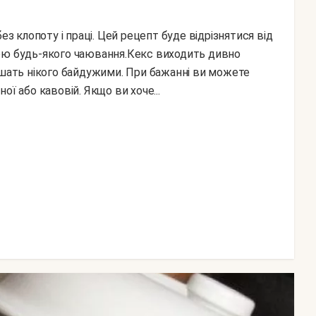
сою будь-якого чаювання.Кекс виходить дивно
ишать нікого байдужими. При бажанні ви можете
ї або кавовій. Якщо ви хоче...