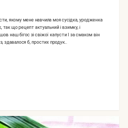
 так що рецепт актуальний і взимку, і
шов наш бігос зі свіжої капусти І за смаком він
з, здавалося б, простих продук...