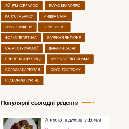
ЯЙЦЕМ КОВБАСОЮ
БІЛОЮ КВАСОЛЕЮ
КАПУСТА БАНКУ
МИШКА САЛАТ
ЗИМУ КВАШЕНА
САЛАТ МАНГО
ФОЛЬЗІ ТЕЛЯТИНА
ВАРЕННЯ ЯНТАРНЕ
САЛАТ СТРУЧКОВОЇ
ШАРАМИ САЛАТ
СВИНЯЧИЙ ДУХОВЦІ
КУРКА АПЕЛЬСИНАМИ
СОЛОДКА КАРТОПЛЯ
СОУСІ ГОСТРОМУ
СКОВОРОДІ КУРЯЧЕ
Популярні сьогодні рецепти
Антрекот в духовці у фользі