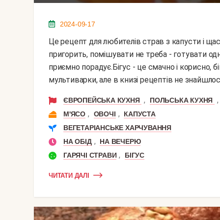
2024-09-17
Це рецепт для любителів страв з капусти і щасливим власникам мультиварки. Нічого не
пригорить, помішувати не треба - готувати од
приємно порадує.Бігус - це смачно і корисно, б
мультиварки, але в книзі рецептів не знайшлося 
,
ЄВРОПЕЙСЬКА КУХНЯ
ПОЛЬСЬКА КУХНЯ
,
,
М'ЯСО
ОВОЧІ
КАПУСТА
ВЕГЕТАРІАНСЬКЕ ХАРЧУВАННЯ
,
НА ОБІД
НА ВЕЧЕРЮ
,
ГАРЯЧІ СТРАВИ
БІГУС
ЧИТАТИ ДАЛІ