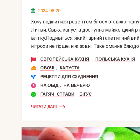
2024-06-20
Хочу поділитися рецептом бігосу зі свіжої капусти, якому мене навчила моя сусідка, уродженка
Литви. Свіжа капуста доступна майже цілий рік,
влітку.Подивіться, який гарний і апетитний вий
нітрохи не гірше, ніж зовні. Таке смачне блюдо 
,
ЄВРОПЕЙСЬКА КУХНЯ
ПОЛЬСЬКА КУХНЯ
,
ОВОЧІ
КАПУСТА
РЕЦЕПТИ ДЛЯ СХУДНЕННЯ
,
НА ОБІД
НА ВЕЧЕРЮ
,
ГАРЯЧІ СТРАВИ
БІГУС
ЧИТАТИ ДАЛІ