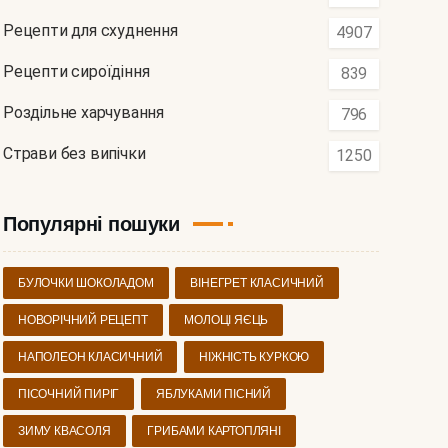
Рецепти для схуднення
4907
Рецепти сироїдіння
839
Роздільне харчування
796
Страви без випічки
1250
Популярні пошуки
БУЛОЧКИ ШОКОЛАДОМ
ВІНЕГРЕТ КЛАСИЧНИЙ
НОВОРІЧНИЙ РЕЦЕПТ
МОЛОЦІ ЯЄЦЬ
НАПОЛЕОН КЛАСИЧНИЙ
НІЖНІСТЬ КУРКОЮ
ПІСОЧНИЙ ПИРІГ
ЯБЛУКАМИ ПІСНИЙ
ЗИМУ КВАСОЛЯ
ГРИБАМИ КАРТОПЛЯНІ