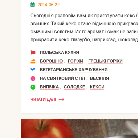
2024-06-22
Сьогодні я розповім вам, як приготувати кекс без клопоту і праці. Цей рецепт буде відрізнятися від
звичних. Такий кекс стане відмінною прикра
смачним і вологим. Його аромат і смак не зал
прикрасити кекс глазур'ю, наприклад, шоколадно
ПОЛЬСЬКА КУХНЯ
,
,
БОРОШНО
ГОРІХИ
ГРЕЦЬКІ ГОРІХИ
ВЕГЕТАРІАНСЬКЕ ХАРЧУВАННЯ
,
НА СВЯТКОВИЙ СТІЛ
ВЕСІЛЛЯ
,
,
ВИПІЧКА
СОЛОДКЕ
КЕКСИ
ЧИТАТИ ДАЛІ