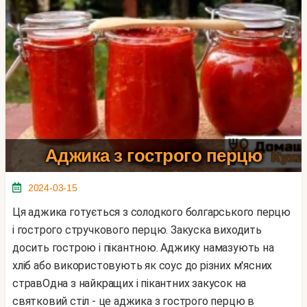
Аджика з гострого перцю
2024-03-15
Ця аджика готується з солодкого болгарського перцю
і гострого стручкового перцю. Закуска виходить
досить гострою і пікантною. Аджику намазують на
хліб або використовують як соус до різних м'ясних
стравОдна з найкращих і пікантних закусок на
святковий стіл - це аджика з гострого перцю в