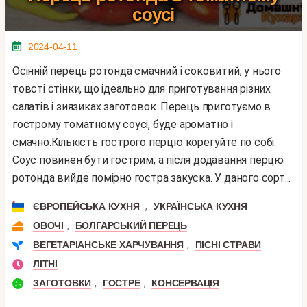
соусі
2024-04-11
Осінній перець ротонда смачний і соковитий, у нього
товсті стінки, що ідеально для приготування різних
салатів і зиязиках заготовок. Перець приготуємо в
гострому томатному соусі, буде ароматно і
смачно.Кількість гострого перцю корегуйте по собі.
Соус повинен бути гострим, а після додавання перцю
ротонда вийде помірно гостра закуска. У даного сорт...
,
ЄВРОПЕЙСЬКА КУХНЯ
УКРАЇНСЬКА КУХНЯ
,
ОВОЧІ
БОЛГАРСЬКИЙ ПЕРЕЦЬ
,
ВЕГЕТАРІАНСЬКЕ ХАРЧУВАННЯ
ПІСНІ СТРАВИ
ЛІТНІ
,
,
ЗАГОТОВКИ
ГОСТРЕ
КОНСЕРВАЦІЯ