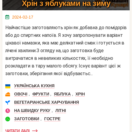
Хрін з яблуками на зиму
2024-02-17
Найчастіше заготовляють хрін як добавка до помідорів
або до спиртних напоїв. Я хочу запропонувати варіант
цікавої намазки, яка має делікатний смак і готується в
лічені хвилини.З огляду на, що заготовка буде
витрачатися в невеликих кількостях, її необхідно
розкладати в тару малого обсягу. Існує варіант цієї ж
заготовки, зберігання якої відбуваєтьс...
УКРАЇНСЬКА КУХНЯ
,
,
,
ОВОЧІ
ФРУКТИ
ЯБЛУКА
ХРІН
ВЕГЕТАРІАНСЬКЕ ХАРЧУВАННЯ
,
НА ШВИДКУ РУКУ
ЛІТНІ
,
ЗАГОТОВКИ
ГОСТРЕ
ЧИТАТИ ДАЛІ