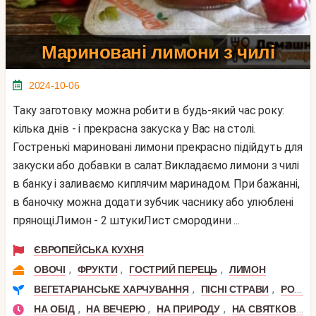
Мариновані лимони з чилі
2024-10-06
Таку заготовку можна робити в будь-який час року:
кілька днів - і прекрасна закуска у Вас на столі.
Гостренькі мариновані лимони прекрасно підійдуть для
закуски або добавки в салат.Викладаємо лимони з чилі
в банку і заливаємо киплячим маринадом. При бажанні,
в баночку можна додати зубчик часнику або улюблені
прянощі.Лимон - 2 штукиЛист смородини ...
ЄВРОПЕЙСЬКА КУХНЯ
,
,
,
ОВОЧІ
ФРУКТИ
ГОСТРИЙ ПЕРЕЦЬ
ЛИМОН
,
,
ВЕГЕТАРІАНСЬКЕ ХАРЧУВАННЯ
ПІСНІ СТРАВИ
РОЗДІЛЬНЕ ХАРЧУВАННЯ
,
,
,
НА ОБІД
НА ВЕЧЕРЮ
НА ПРИРОДУ
НА СВЯТКОВИЙ СТІЛ