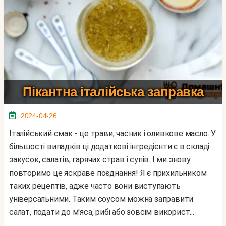
Пікантна італійська заправка
2024-04-26
Італійський смак - це трави, часник і оливкове масло. У
більшості випадків ці додаткові інгредієнти є в складі
закусок, салатів, гарячих страв і супів. І ми знову
повторимо це яскраве поєднання! Я є прихильником
таких рецептів, адже часто вони виступають
універсальними. Таким соусом можна заправити
салат, подати до м'яса, рибі або зовсім використ...