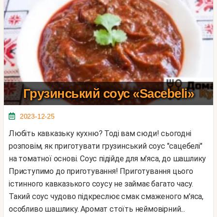
Грузинський соус «Sacebeli»
2023-12-25
Любіть кавказьку кухню? Тоді вам сюди! сьогодні
розповім, як приготувати грузинський соус "сацебелі"
на томатної основі. Соус підійде для м'яса, до шашлику
Приступимо до приготування! Приготування цього
істинного кавказького соусу не займає багато часу.
Такий соус чудово підкреслює смак смаженого м'яса,
особливо шашлику. Аромат стоїть неймовірний...