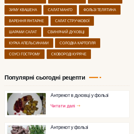
ЗИМУ КВАШЕНА
САЛАТ МАНГО
ФОЛЬЗІ ТЕЛЯТИНА
ВАРЕННЯ ЯНТАРНЕ
САЛАТ СТРУЧКОВОЇ
ШАРАМИ САЛАТ
СВИНЯЧИЙ ДУХОВЦІ
КУРКА АПЕЛЬСИНАМИ
СОЛОДКА КАРТОПЛЯ
СОУСІ ГОСТРОМУ
СКОВОРОДІ КУРЯЧЕ
Популярні сьогодні рецепти
Антрекот в духовці у фользі
Читати далі
Антрекот у фользі