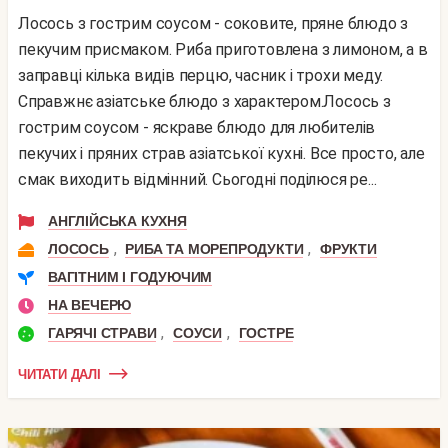
Лосось з гострим соусом - соковите, пряне блюдо з
пекучим присмаком. Риба приготовлена ​​з лимоном, а в
заправці кілька видів перцю, часник і трохи меду.
Справжнє азіатське блюдо з характером.Лосось з
гострим соусом - яскраве блюдо для любителів
пекучих і пряних страв азіатської кухні. Все просто, але
смак виходить відмінний. Сьогодні поділюся ре...
АНГЛІЙСЬКА КУХНЯ
,
,
ЛОСОСЬ
РИБА ТА МОРЕПРОДУКТИ
ФРУКТИ
ВАГІТНИМ І ГОДУЮЧИМ
НА ВЕЧЕРЮ
,
,
ГАРЯЧІ СТРАВИ
СОУСИ
ГОСТРЕ
ЧИТАТИ ДАЛІ