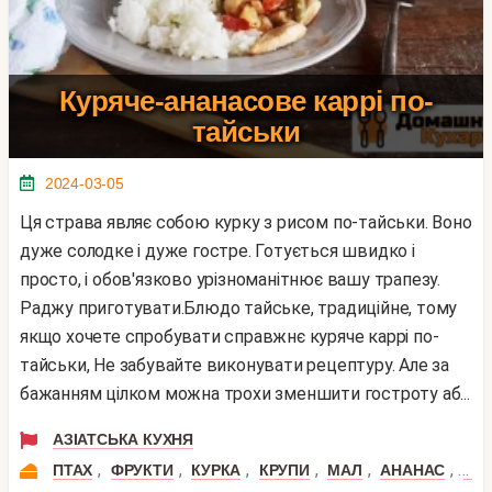
Куряче-ананасове каррі по-
тайськи
2024-03-05
Ця страва являє собою курку з рисом по-тайськи. Воно
дуже солодке і дуже гостре. Готується швидко і
просто, і обов'язково урізноманітнює вашу трапезу.
Раджу приготувати.Блюдо тайське, традиційне, тому
якщо хочете спробувати справжнє куряче каррі по-
тайськи, Не забувайте виконувати рецептуру. Але за
бажанням цілком можна трохи зменшити гостроту аб...
АЗІАТСЬКА КУХНЯ
,
,
,
,
,
,
ПТАХ
ФРУКТИ
КУРКА
КРУПИ
МАЛ
АНАНАС
КУР