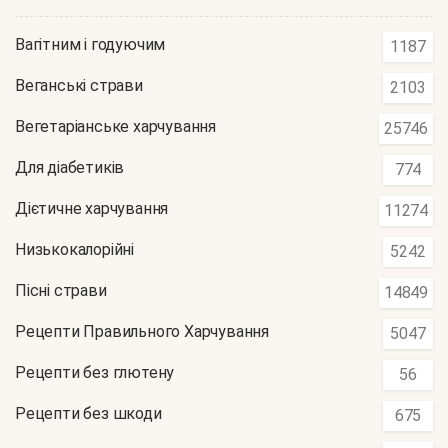
Вагітним і годуючим
1187
Веганські страви
2103
Вегетаріанське харчування
25746
Для діабетиків
774
Дієтичне харчування
11274
Низькокалорійні
5242
Пісні страви
14849
Рецепти Правильного Харчування
5047
Рецепти без глютену
56
Рецепти без шкоди
675