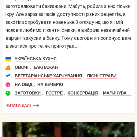
заготовлювати баклажани. Мабуть, робила з них тільки
ікру. Але зараз за часів доступності різних рецептів, я
захотіла спробувати новеньке.З огляду на, що я і мій
чоловік любимо пікантні смаки, я вибрала незвичайний
варіант закуски в банку. Тому сьогодні я пропоную вам
дізнатися про те, як приготува...
УКРАЇНСЬКА КУХНЯ
,
ОВОЧІ
БАКЛАЖАН
,
ВЕГЕТАРІАНСЬКЕ ХАРЧУВАННЯ
ПІСНІ СТРАВИ
,
НА ОБІД
НА ВЕЧЕРЮ
,
,
,
ЗАГОТОВКИ
ГОСТРЕ
КОНСЕРВАЦІЯ
МАРИНУВАННЯ
ЧИТАТИ ДАЛІ