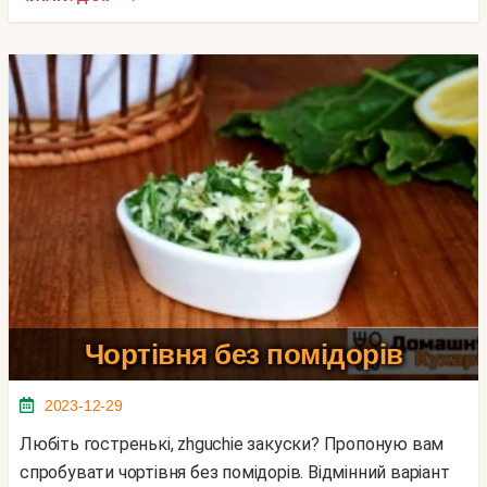
Чортівня без помідорів
2023-12-29
Любіть гостренькі, zhguchie закуски? Пропоную вам
спробувати чортівня без помідорів. Відмінний варіант