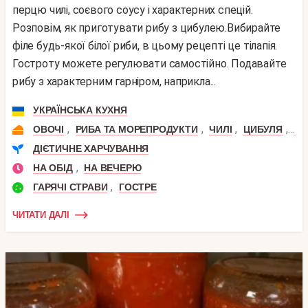
перцю чилі, соєвого соусу і характерних спецій.
Розповім, як приготувати рибу з цибулею.Вибирайте
філе будь-якої білої риби, в цьому рецепті це тілапія.
Гостроту можете регулювати самостійно. Подавайте
рибу з характерним гарніром, наприкла...
УКРАЇНСЬКА КУХНЯ
,
,
,
,
ОВОЧІ
РИБА ТА МОРЕПРОДУКТИ
ЧИЛІ
ЦИБУЛЯ
ТІ
ДІЄТИЧНЕ ХАРЧУВАННЯ
,
НА ОБІД
НА ВЕЧЕРЮ
,
ГАРЯЧІ СТРАВИ
ГОСТРЕ
ЧИТАТИ ДАЛІ