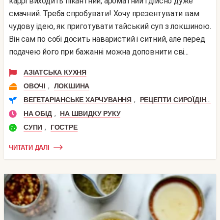
каррі виходить пікантний, ароматний і дійсно дуже
смачний. Треба спробувати! Хочу презентувати вам
чудову ідею, як приготувати тайський суп з локшиною.
Він сам по собі досить наваристий і ситний, але перед
подачею його при бажанні можна доповнити сві...
АЗІАТСЬКА КУХНЯ
,
ОВОЧІ
ЛОКШИНА
,
ВЕГЕТАРІАНСЬКЕ ХАРЧУВАННЯ
РЕЦЕПТИ СИРОЇДІННЯ
,
НА ОБІД
НА ШВИДКУ РУКУ
,
СУПИ
ГОСТРЕ
ЧИТАТИ ДАЛІ