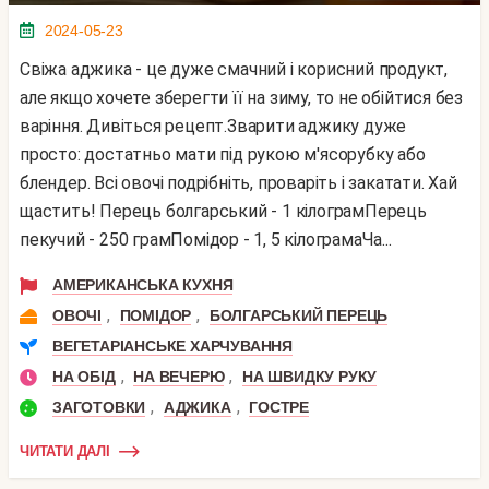
2024-05-23
Свіжа аджика - це дуже смачний і корисний продукт,
але якщо хочете зберегти її на зиму, то не обійтися без
варіння. Дивіться рецепт.Зварити аджику дуже
просто: достатньо мати під рукою м'ясорубку або
блендер. Всі овочі подрібніть, проваріть і закатати. Хай
щастить! Перець болгарський - 1 кілограмПерець
пекучий - 250 грамПомідор - 1, 5 кілограмаЧа...
АМЕРИКАНСЬКА КУХНЯ
,
,
ОВОЧІ
ПОМІДОР
БОЛГАРСЬКИЙ ПЕРЕЦЬ
ВЕГЕТАРІАНСЬКЕ ХАРЧУВАННЯ
,
,
НА ОБІД
НА ВЕЧЕРЮ
НА ШВИДКУ РУКУ
,
,
ЗАГОТОВКИ
АДЖИКА
ГОСТРЕ
ЧИТАТИ ДАЛІ