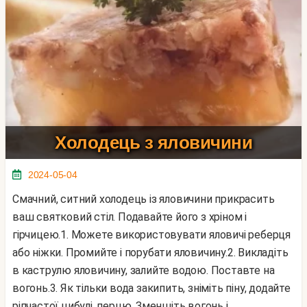
Холодець з яловичини
2024-05-04
Смачний, ситний холодець із яловичини прикрасить
ваш святковий стіл. Подавайте його з хріном і
гірчицею.1. Можете використовувати яловичі реберця
або ніжки. Промийте і порубати яловичину.2. Викладіть
в каструлю яловичину, залийте водою. Поставте на
вогонь.3. Як тільки вода закипить, зніміть піну, додайте
ріпчастої цибулі, перцю. Зменшіть вогонь і...