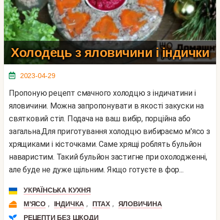
Холодець з яловичини і індички
2023-04-29
Пропоную рецепт смачного холодцю з індичатини і
яловичини. Можна запропонувати в якості закуски на
святковий стіл. Подача на ваш вибір, порційна або
загальна.Для приготування холодцю вибираємо м'ясо з
хрящиками і кісточками. Саме хрящі роблять бульйон
наваристим. Такий бульйон застигне при охолодженні,
але буде не дуже щільним. Якщо готуєте в фор...
УКРАЇНСЬКА КУХНЯ
,
,
,
М'ЯСО
ІНДИЧКА
ПТАХ
ЯЛОВИЧИНА
РЕЦЕПТИ БЕЗ ШКОДИ