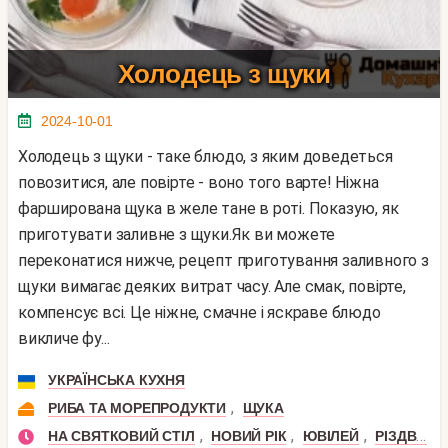
Холодець з щуки
2024-10-01
Холодець з щуки - таке блюдо, з яким доведеться
повозитися, але повірте - воно того варте! Ніжна
фарширована щука в желе тане в роті. Показую, як
приготувати заливне з щуки.Як ви можете
переконатися нижче, рецепт приготування заливного з
щуки вимагає деяких витрат часу. Але смак, повірте,
компенсує всі. Це ніжне, смачне і яскраве блюдо
викличе фу...
УКРАЇНСЬКА КУХНЯ
,
РИБА ТА МОРЕПРОДУКТИ
ЩУКА
,
,
,
НА СВЯТКОВИЙ СТІЛ
НОВИЙ РІК
ЮВІЛЕЙ
РІЗДВО