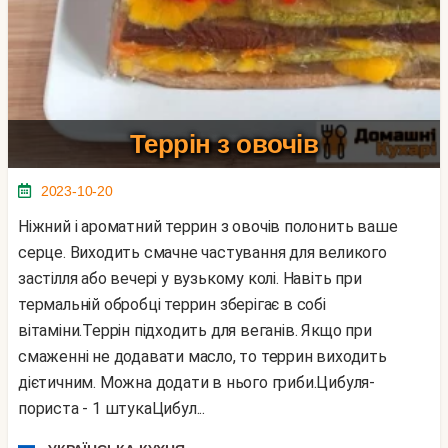
Террін з овочів
2023-10-20
Ніжний і ароматний террин з овочів полонить ваше
серце. Виходить смачне частування для великого
застілля або вечері у вузькому колі. Навіть при
термальній обробці террин зберігає в собі
вітаміни.Террін підходить для веганів. Якщо при
смаженні не додавати масло, то террин виходить
дієтичним. Можна додати в нього гриби.Цибуля-
пориста - 1 штукаЦибул...