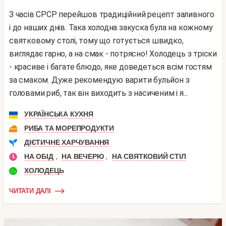
З часів СРСР перейшов традиційний рецепт заливного
і до наших днів. Така холодна закуска була на кожному
святковому столі, тому що готується швидко,
виглядає гарно, а на смак - потрясно! Холодець з тріски
- красиве і багате блюдо, яке доведеться всім гостям
за смаком. Дуже рекомендую варити бульйон з
головами риб, так він виходить з насиченим і я...
УКРАЇНСЬКА КУХНЯ
РИБА ТА МОРЕПРОДУКТИ
ДІЄТИЧНЕ ХАРЧУВАННЯ
,
,
НА ОБІД
НА ВЕЧЕРЮ
НА СВЯТКОВИЙ СТІЛ
ХОЛОДЕЦЬ
ЧИТАТИ ДАЛІ