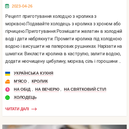
2023-04-26
Рецепт приготування холодцю з кролика з
морквою.Подавайте холодець з кролика з хроном або
гірчицею.Приготування:Розмішати желатин в холодній
воді і дати набрякнути. Промити кролика під холодною
водою і висушити на паперових рушниках. Нарізати на
шматки. Викласти кролика в каструлю, залити водою,
додати неочищену цибулину, морква, сіль і горошини ...
УКРАЇНСЬКА КУХНЯ
,
М'ЯСО
КРОЛИК
,
,
НА ОБІД
НА ВЕЧЕРЮ
НА СВЯТКОВИЙ СТІЛ
ХОЛОДЕЦЬ
ЧИТАТИ ДАЛІ