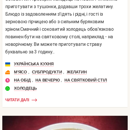
приготувати з тушонки, додавши трохи желатину.
Блюдо із задоволенням з'їдять і рідні, і гості із
зерновою гірчицею або з сильним буряковим
хріном.Смачний і соковитий холодець обов'язково
повинен бути на святковому столі, наприклад - на
новорічному. Ви можете приготувати страву
буквально за 3 годину...
УКРАЇНСЬКА КУХНЯ
,
,
М'ЯСО
СУБПРОДУКТИ
ЖЕЛАТИН
,
,
НА ОБІД
НА ВЕЧЕРЮ
НА СВЯТКОВИЙ СТІЛ
ХОЛОДЕЦЬ
ЧИТАТИ ДАЛІ