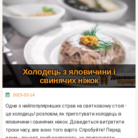
Холодець з яловичини і
свинячих ніжок
2023-03-14
Одне з найпопулярніших страв на святковому столі -
це холодець! розповім, як приготувати холодець із
яловичини і свинячих ніжок. Доведеться витратити
трохи часу, але воно того варто. Спробуйте! Перед
вами - рецепт, який розповість, кк приготувати