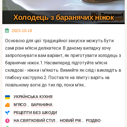
Холодець з баранячих ніжок
2023-10-18
Основою для цієї традиційної закуски можуть бути
самі різні м'ясні делікатеси. В даному випадку хочу
запропонувати вам варіант, як приготувати холодець з
баранячих ніжок.1. Насамперед підготуйте м'ясні
складові - ніжки і м'якоть. Вимийте як слід і викладіть в
глибоку каструлю.2. Поставте на плиту і варіть на
повільному вогні до тих пір, поки м'як...
УКРАЇНСЬКА КУХНЯ
,
М'ЯСО
БАРАНИНА
РЕЦЕПТИ БЕЗ ШКОДИ
,
,
НА СВЯТКОВИЙ СТІЛ
НОВИЙ РІК
РІЗДВО