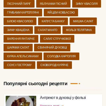
ПІСОЧНИЙ ПИРІГ
ЯБЛУКАМИ ПІСНИЙ
ЗИМУ КВАСОЛЯ
ГРИБАМИ КАРТОПЛЯНІ
ЯЙЦЕМ КОВБАСОЮ
БІЛОЮ КВАСОЛЕЮ
КАПУСТА БАНКУ
МИШКА САЛАТ
ЗИМУ КВАШЕНА
САЛАТ МАНГО
ФОЛЬЗІ ТЕЛЯТИНА
ВАРЕННЯ ЯНТАРНЕ
САЛАТ СТРУЧКОВОЇ
ШАРАМИ САЛАТ
СВИНЯЧИЙ ДУХОВЦІ
КУРКА АПЕЛЬСИНАМИ
СОЛОДКА КАРТОПЛЯ
СОУСІ ГОСТРОМУ
СКОВОРОДІ КУРЯЧЕ
Популярні сьогодні рецепти
Антрекот в духовці у фользі