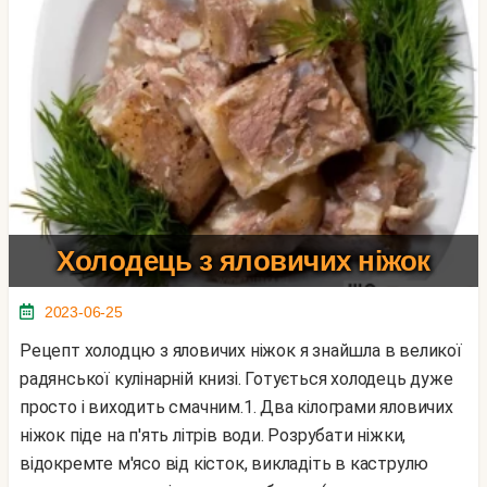
Холодець з яловичих ніжок
2023-06-25
Рецепт холодцю з яловичих ніжок я знайшла в великої
радянської кулінарній книзі. Готується холодець дуже
просто і виходить смачним.1. Два кілограми яловичих
ніжок піде на п'ять літрів води. Розрубати ніжки,
відокремте м'ясо від кісток, викладіть в каструлю