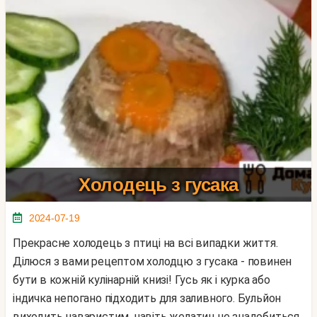
Холодець з гусака
2024-07-19
Прекрасне холодець з птиці на всі випадки життя.
Ділюся з вами рецептом холодцю з гусака - повинен
бути в кожній кулінарній книзі! Гусь як і курка або
індичка непогано підходить для заливного. Бульйон
виходить наваристим, навіть желатин не знадобиться,