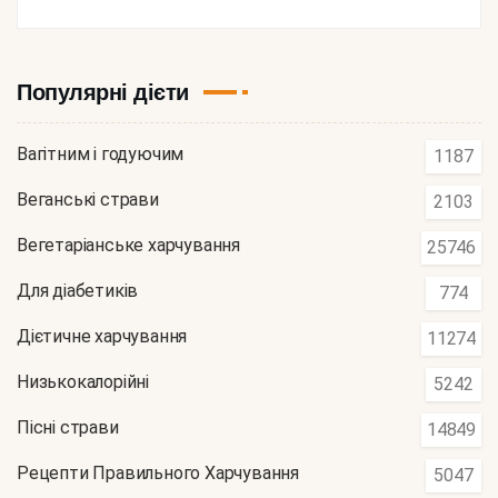
Популярні дієти
Вагітним і годуючим
1187
Веганські страви
2103
Вегетаріанське харчування
25746
Для діабетиків
774
Дієтичне харчування
11274
Низькокалорійні
5242
Пісні страви
14849
Рецепти Правильного Харчування
5047