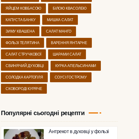
ЯЙЦЕМ КОВБАСОЮ
БІЛОЮ КВАСОЛЕЮ
КАПУСТА БАНКУ
МИШКА САЛАТ
ЗИМУ КВАШЕНА
САЛАТ МАНГО
ФОЛЬЗІ ТЕЛЯТИНА
ВАРЕННЯ ЯНТАРНЕ
САЛАТ СТРУЧКОВОЇ
ШАРАМИ САЛАТ
СВИНЯЧИЙ ДУХОВЦІ
КУРКА АПЕЛЬСИНАМИ
СОЛОДКА КАРТОПЛЯ
СОУСІ ГОСТРОМУ
СКОВОРОДІ КУРЯЧЕ
Популярні сьогодні рецепти
Антрекот в духовці у фользі