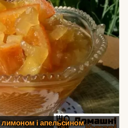
з лимоном і апельсином