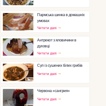
Пармська шинка в домашніх
умовах
Читати далі
Антрекот з яловичини в
духовці
Читати далі
Суп із сушених білих грибів
Читати далі
Червона «сангрия»
Читати далі