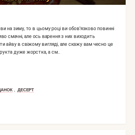
иво смачні, але ось варення з них виходить
ти айву в свіжому вигляді, але скажу вам чесно це
укта дуже жорстка, а см...
,
ДАНОК
ДЕСЕРТ