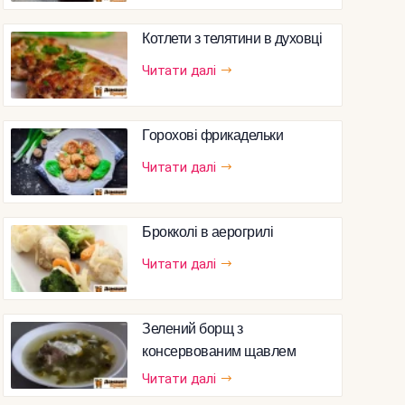
Котлети з телятини в духовці
Читати далі
Горохові фрикадельки
Читати далі
Брокколі в аерогрилі
Читати далі
Зелений борщ з
консервованим щавлем
Читати далі