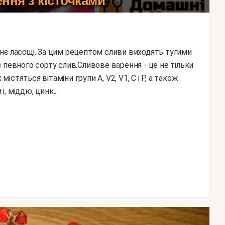
ння з кісточками
 певного сорту слив.Сливове варення - це не тільки
містяться вітаміни групи А, V2, V1, С і Р, а також
і, міддю, цинк...