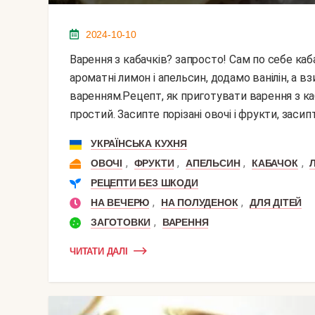
2024-10-10
Варення з кабачків? запросто! Сам по себе кабачок - без запаху і майже без смаку овоч. Візьмемо
ароматні лимон і апельсин, додамо ванілін, а
варенням.Рецепт, як приготувати варення з ка
простий. Засипте порізані овочі і фрукти, засипте
УКРАЇНСЬКА КУХНЯ
,
,
,
,
ОВОЧІ
ФРУКТИ
АПЕЛЬСИН
КАБАЧОК
РЕЦЕПТИ БЕЗ ШКОДИ
,
,
НА ВЕЧЕРЮ
НА ПОЛУДЕНОК
ДЛЯ ДІТЕЙ
,
ЗАГОТОВКИ
ВАРЕННЯ
ЧИТАТИ ДАЛІ