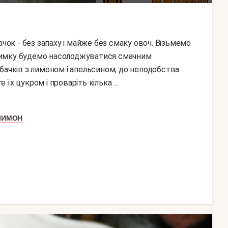
 взимку будемо насолоджуватися смачним
бачків з лимоном і апельсином, до неподобства
 їх цукром і проваріть кілька ...
ЛИМОН