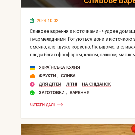
Сливове варе
2024-10-02
Сливове варення з кісточками - чудове домашнє ласощі. За цим рецептом сливи виходять тугими
і мармеладними. Готуються вони з кісточкою з
смачно, але і дуже корисно. Як відомо, в сливах 
плоди багаті фосфором, калієм, залізом, магнієм 
УКРАЇНСЬКА КУХНЯ
,
ФРУКТИ
СЛИВА
,
,
ДЛЯ ДІТЕЙ
ЛІТНІ
НА СНІДАНОК
,
ЗАГОТОВКИ
ВАРЕННЯ
ЧИТАТИ ДАЛІ