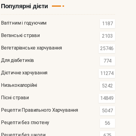
Популярні дієти
Вагітним і годуючим
1187
Веганські страви
2103
Вегетаріанське харчування
25746
Для діабетиків
774
Дієтичне харчування
11274
Низькокалорійні
5242
Пісні страви
14849
Рецепти Правильного Харчування
5047
Рецепти без глютену
56
Рецепти без шкоди
675