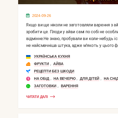
2024-09-26
Якщо ви ще ніколи не заготовляли варення з айви на зиму, то в цьому році ви обов'язково повинні
зробити це. Плоди у айви самі по собі не особл
відмінне.Не знаю, пробували ви коли-небудь їс
не найсмачніша штука, адже м'якоть у цього фр
УКРАЇНСЬКА КУХНЯ
,
ФРУКТИ
АЙВА
РЕЦЕПТИ БЕЗ ШКОДИ
,
,
,
НА ОБІД
НА ВЕЧЕРЮ
ДЛЯ ДІТЕЙ
НА СНІ
,
ЗАГОТОВКИ
ВАРЕННЯ
ЧИТАТИ ДАЛІ