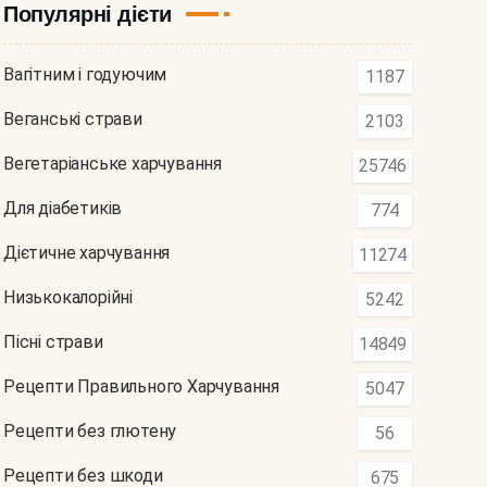
Популярні дієти
Вагітним і годуючим
1187
Веганські страви
2103
Вегетаріанське харчування
25746
Для діабетиків
774
Дієтичне харчування
11274
Низькокалорійні
5242
Пісні страви
14849
Рецепти Правильного Харчування
5047
Рецепти без глютену
56
Рецепти без шкоди
675