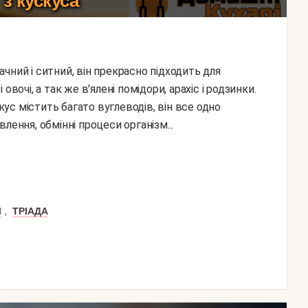
з кускуса
вочі, а так же в'ялені помідори, арахіс і родзинки.
с містить багато вуглеводів, він все одно
лення, обмінні процеси організм...
,
Л
ТРІАДА