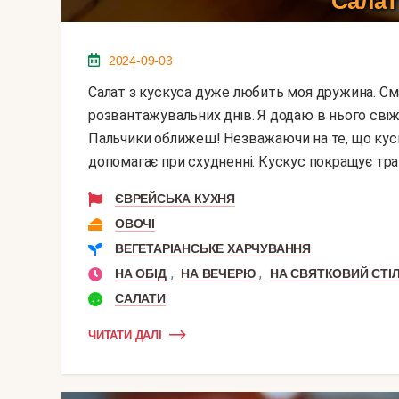
Салат 
2024-09-03
Салат з кускуса дуже любить моя дружина. Смачний і ситний, він прекрасно підходить для
розвантажувальних днів. Я додаю в нього свіжі о
Пальчики оближеш! Незважаючи на те, що куску
допомагає при схудненні. Кускус покращує трав
ЄВРЕЙСЬКА КУХНЯ
ОВОЧІ
ВЕГЕТАРІАНСЬКЕ ХАРЧУВАННЯ
,
,
НА ОБІД
НА ВЕЧЕРЮ
НА СВЯТКОВИЙ СТІ
САЛАТИ
ЧИТАТИ ДАЛІ