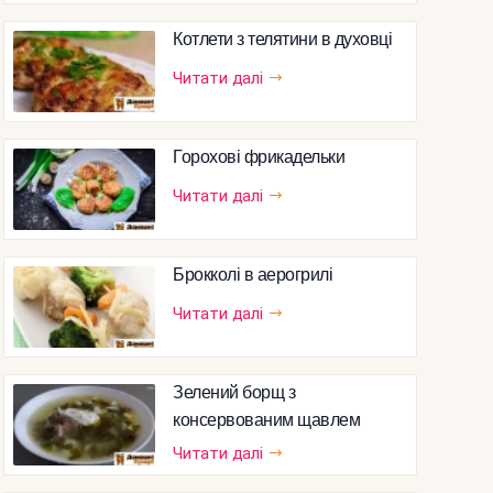
Котлети з телятини в духовці
Читати далі
Горохові фрикадельки
Читати далі
Брокколі в аерогрилі
Читати далі
Зелений борщ з
консервованим щавлем
Читати далі