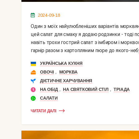
2024-09-18
Один з моїх найулюбленіших варіантів морквяного салату - це салат з імбиром і морквою. Ще в
цей салат для смаку я додаю родзинки - тоді 
навіть трохи гострий салат з імбиром і моркво
гарнір разом з картопляним пюре до якого-небуд
УКРАЇНСЬКА КУХНЯ
,
ОВОЧІ
МОРКВА
ДІЄТИЧНЕ ХАРЧУВАННЯ
,
,
НА ОБІД
НА СВЯТКОВИЙ СТІЛ
ТРІАДА
САЛАТИ
ЧИТАТИ ДАЛІ