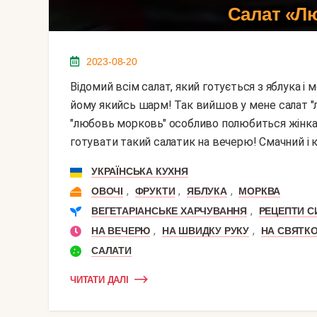
Салат «Л
2023-08-20
Відомий всім салат, який готується з яблука і моркви я вирішила назвати особливо, щоб надати
йому якийсь шарм! Так вийшов у мене салат "л
"любовь морковь" особливо полюбиться жінка
готувати такий салатик на вечерю! Смачний і кор
УКРАЇНСЬКА КУХНЯ
,
,
,
ОВОЧІ
ФРУКТИ
ЯБЛУКА
МОРКВА
,
ВЕГЕТАРІАНСЬКЕ ХАРЧУВАННЯ
РЕЦЕПТИ С
,
,
НА ВЕЧЕРЮ
НА ШВИДКУ РУКУ
НА СВЯТКО
САЛАТИ
ЧИТАТИ ДАЛІ