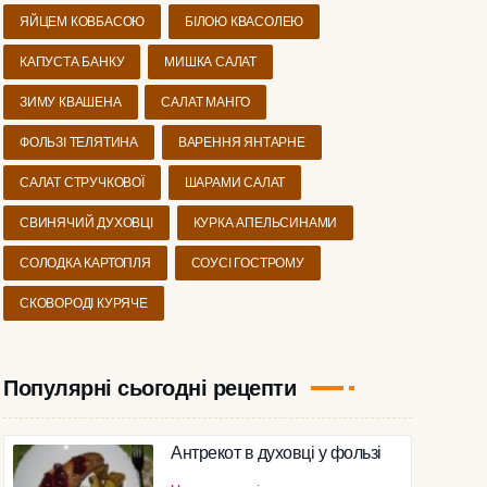
ЯЙЦЕМ КОВБАСОЮ
БІЛОЮ КВАСОЛЕЮ
КАПУСТА БАНКУ
МИШКА САЛАТ
ЗИМУ КВАШЕНА
САЛАТ МАНГО
ФОЛЬЗІ ТЕЛЯТИНА
ВАРЕННЯ ЯНТАРНЕ
САЛАТ СТРУЧКОВОЇ
ШАРАМИ САЛАТ
СВИНЯЧИЙ ДУХОВЦІ
КУРКА АПЕЛЬСИНАМИ
СОЛОДКА КАРТОПЛЯ
СОУСІ ГОСТРОМУ
СКОВОРОДІ КУРЯЧЕ
Популярні сьогодні рецепти
Антрекот в духовці у фользі