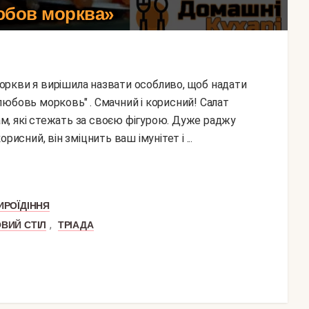
юбов морква»
юбовь морковь" . Смачний і корисний! Салат
м, які стежать за своєю фігурою. Дуже раджу
исний, він зміцнить ваш імунітет і ...
ИРОЇДІННЯ
,
ВИЙ СТІЛ
ТРІАДА