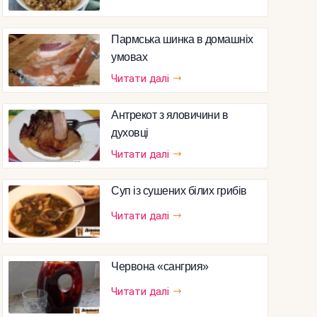
Пармська шинка в домашніх
умовах
Читати далі
Антрекот з яловичини в
духовці
Читати далі
Суп із сушених білих грибів
Читати далі
Червона «сангрия»
Читати далі