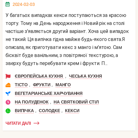
2024-02-03
У багатьох випадках кекси поступаються за красою
торту. Тому на День народження і Новий рік на столі
частіше з'являється другий варіант. Хоча цей випадок
не такий. Ця випічка гідна майже будь-якого свята.Я
описала, як приготувати кекс з манго і м'ятою. Сам
бісквіт буде ванільним, з повітряної текстурою, а
зверху будуть перебувати крем і фрукти. П...
,
ЄВРОПЕЙСЬКА КУХНЯ
ЧЕСЬКА КУХНЯ
,
,
ТІСТО
ФРУКТИ
МАНГО
ВЕГЕТАРІАНСЬКЕ ХАРЧУВАННЯ
,
НА ПОЛУДЕНОК
НА СВЯТКОВИЙ СТІЛ
,
,
ВИПІЧКА
СОЛОДКЕ
КЕКСИ
ЧИТАТИ ДАЛІ