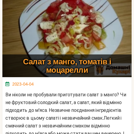
Салат з манго, томатів і
моцарелли
2023-04-04
Ви ніколи не пробували приготувати салат з манго? Чи
не фруктовий солодкий салат, а салат, який відмінно
підходить до м'яса. Незвичне поєднання інгредієнтів
створює в цьому салаті і незвичайний смак.Легкий і
смачний салат з незвичайним смаком відмінно
підходить до м'яса або може стати вашим вечерею. І