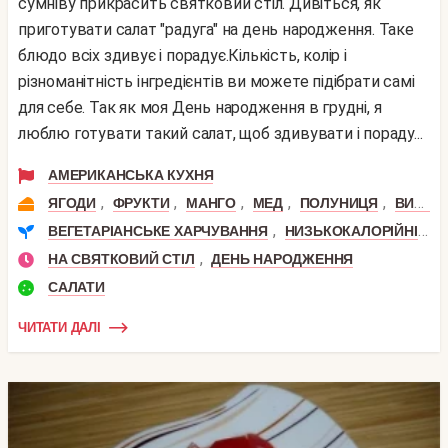
сумніву прикрасить святковий стіл. Дивіться, як
приготувати салат "радуга" на день народження. Таке
блюдо всіх здивує і порадує.Кількість, колір і
різноманітність інгредієнтів ви можете підібрати самі
для себе. Так як моя День народження в грудні, я
люблю готувати такий салат, щоб здивувати і пораду...
АМЕРИКАНСЬКА КУХНЯ
,
,
,
,
,
ЯГОДИ
ФРУКТИ
МАНГО
МЕД
ПОЛУНИЦЯ
ВИНОГРАД
,
,
ВЕГЕТАРІАНСЬКЕ ХАРЧУВАННЯ
НИЗЬКОКАЛОРІЙНІ
Р
,
НА СВЯТКОВИЙ СТІЛ
ДЕНЬ НАРОДЖЕННЯ
САЛАТИ
ЧИТАТИ ДАЛІ