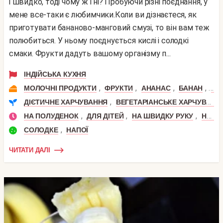
і швидко, тоді чому ж і ні? Пробуючи різні поєднання, у
мене все-таки є любимчики.Коли ви дізнаєтеся, як
приготувати бананово-манговий смузі, то він вам теж
полюбиться. У ньому поєднується кислі і солодкі
смаки. Фрукти дадуть вашому організму п...
ІНДІЙСЬКА КУХНЯ
,
,
,
,
МОЛОЧНІ ПРОДУКТИ
ФРУКТИ
АНАНАС
БАНАН
МА
,
ДІЄТИЧНЕ ХАРЧУВАННЯ
ВЕГЕТАРІАНСЬКЕ ХАРЧУВАННЯ
,
,
,
НА ПОЛУДЕНОК
ДЛЯ ДІТЕЙ
НА ШВИДКУ РУКУ
НА СНІДАНОК
,
СОЛОДКЕ
НАПОЇ
ЧИТАТИ ДАЛІ