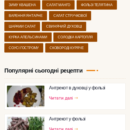
ЗИМУ КВАШЕНА
САЛАТ МАНГО
ФОЛЬЗІ ТЕЛЯТИНА
ВАРЕННЯ ЯНТАРНЕ
САЛАТ СТРУЧКОВОЇ
ШАРАМИ САЛАТ
СВИНЯЧИЙ ДУХОВЦІ
КУРКА АПЕЛЬСИНАМИ
СОЛОДКА КАРТОПЛЯ
СОУСІ ГОСТРОМУ
СКОВОРОДІ КУРЯЧЕ
Популярні сьогодні рецепти
Антрекот в духовці у фользі
Читати далі
Антрекот у фользі
Читати далі