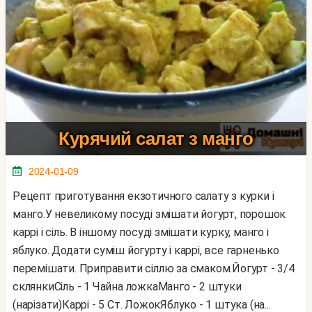
Курячий салат з манго
2024-01-09
Рецепт приготування екзотичного салату з курки і
манго.У невеликому посуді змішати йогурт, порошок
каррі і сіль. В іншому посуді змішати курку, манго і
яблуко. Додати суміш йогурту і каррі, все гарненько
перемішати. Приправити сіллю за смаком.Йогурт - 3/4
склянкиСіль - 1 Чайна ложкаМанго - 2 штуки
(нарізати)Каррі - 5 Ст. ЛожокЯблуко - 1 штука (на...