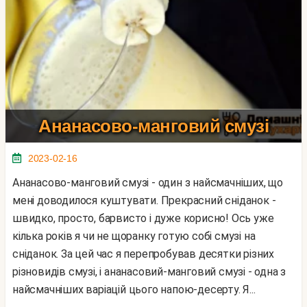
Ананасово-манговий смузі
2023-02-16
Ананасово-манговий смузі - один з найсмачніших, що
мені доводилося куштувати. Прекрасний сніданок -
швидко, просто, барвисто і дуже корисно! Ось уже
кілька років я чи не щоранку готую собі смузі на
сніданок. За цей час я перепробував десятки різних
різновидів смузі, і ананасовий-манговий смузі - одна з
найсмачніших варіацій цього напою-десерту. Я...