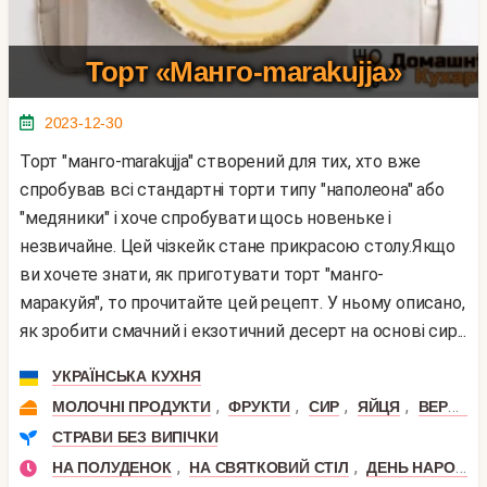
Торт «Манго-marakujja»
2023-12-30
Торт "манго-marakujja" створений для тих, хто вже
спробував всі стандартні торти типу "наполеона" або
"медяники" і хоче спробувати щось новеньке і
незвичайне. Цей чізкейк стане прикрасою столу.Якщо
ви хочете знати, як приготувати торт "манго-
маракуйя", то прочитайте цей рецепт. У ньому описано,
як зробити смачний і екзотичний десерт на основі сир...
УКРАЇНСЬКА КУХНЯ
,
,
,
,
МОЛОЧНІ ПРОДУКТИ
ФРУКТИ
СИР
ЯЙЦЯ
ВЕРШКОВЕ МАСЛО
СТРАВИ БЕЗ ВИПІЧКИ
,
,
НА ПОЛУДЕНОК
НА СВЯТКОВИЙ СТІЛ
ДЕНЬ НАРОДЖЕННЯ