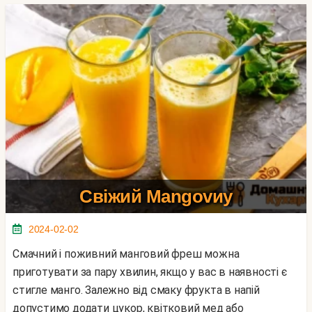
Свіжий Mangovиy
2024-02-02
Смачний і поживний манговий фреш можна
приготувати за пару хвилин, якщо у вас в наявності є
стигле манго. Залежно від смаку фрукта в напій
допустимо додати цукор, квітковий мед або