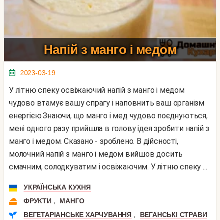
Напій з манго і медом
2023-03-19
У літню спеку освіжаючий напій з манго і медом
чудово втамує вашу спрагу і наповнить ваш організм
енергією.Знаючи, що манго і мед чудово поєднуються,
мені одного разу прийшла в голову ідея зробити напій з
манго і медом. Сказано - зроблено. В дійсності,
молочний напій з манго і медом вийшов досить
смачним, солодкуватим і освіжаючим. У літню спеку ...
УКРАЇНСЬКА КУХНЯ
,
ФРУКТИ
МАНГО
,
ВЕГЕТАРІАНСЬКЕ ХАРЧУВАННЯ
ВЕГАНСЬКІ СТРАВИ