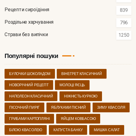
Рецепти сироїдіння
839
Роздільне харчування
796
Страви без випічки
1250
Популярні пошуки
БУЛОЧКИ ШОКОЛАДОМ
ВІНЕГРЕТ КЛАСИЧНИЙ
НОВОРІЧНИЙ РЕЦЕПТ
МОЛОЦІ ЯЄЦЬ
НАПОЛЕОН КЛАСИЧНИЙ
НІЖНІСТЬ КУРКОЮ
ПІСОЧНИЙ ПИРІГ
ЯБЛУКАМИ ПІСНИЙ
ЗИМУ КВАСОЛЯ
ГРИБАМИ КАРТОПЛЯНІ
ЯЙЦЕМ КОВБАСОЮ
БІЛОЮ КВАСОЛЕЮ
КАПУСТА БАНКУ
МИШКА САЛАТ