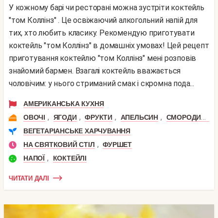
У кожному барі чи ресторані можна зустріти коктейль
"том Коллінз" . Це освіжаючий алкогольний напій для
тих, хто любить класику. Рекомендую приготувати
коктейль "том Коллінз" в домашніх умовах! Цей рецепт
приготування коктейлю "том Коллінз" мені розповів
знайомий бармен. Взагалі коктейль вважається
чоловічим: у нього стриманий смак і скромна пода...
АМЕРИКАНСЬКА КУХНЯ
,
,
,
,
,
ОВОЧІ
ЯГОДИ
ФРУКТИ
АПЕЛЬСИН
СМОРОДИНА
ВЕГЕТАРІАНСЬКЕ ХАРЧУВАННЯ
,
НА СВЯТКОВИЙ СТІЛ
ФУРШЕТ
,
НАПОЇ
КОКТЕЙЛІ
ЧИТАТИ ДАЛІ