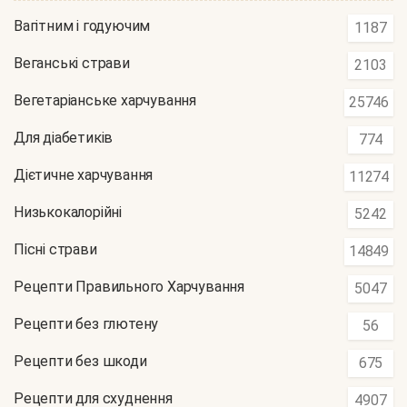
Вагітним і годуючим
1187
Веганські страви
2103
Вегетаріанське харчування
25746
Для діабетиків
774
Дієтичне харчування
11274
Низькокалорійні
5242
Пісні страви
14849
Рецепти Правильного Харчування
5047
Рецепти без глютену
56
Рецепти без шкоди
675
Рецепти для схуднення
4907