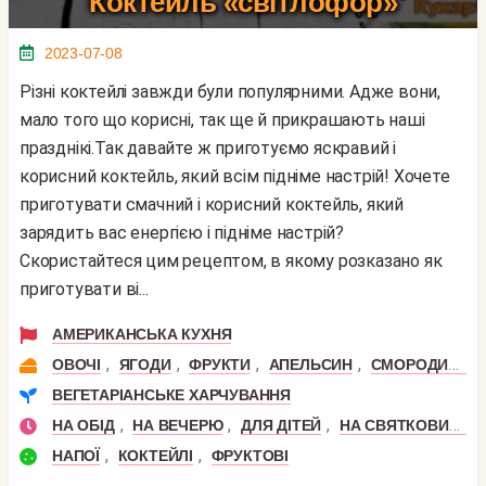
Коктейль «світлофор»
2023-07-08
Різні коктейлі завжди були популярними. Адже вони,
мало того що корисні, так ще й прикрашають наші
празднікі.Так давайте ж приготуємо яскравий і
корисний коктейль, який всім підніме настрій! Хочете
приготувати смачний і корисний коктейль, який
зарядить вас енергією і підніме настрій?
Скористайтеся цим рецептом, в якому розказано як
приготувати ві...
АМЕРИКАНСЬКА КУХНЯ
,
,
,
,
,
ОВОЧІ
ЯГОДИ
ФРУКТИ
АПЕЛЬСИН
СМОРОДИНА
ВЕГЕТАРІАНСЬКЕ ХАРЧУВАННЯ
,
,
,
НА ОБІД
НА ВЕЧЕРЮ
ДЛЯ ДІТЕЙ
НА СВЯТКОВИЙ СТІЛ
,
,
НАПОЇ
КОКТЕЙЛІ
ФРУКТОВІ