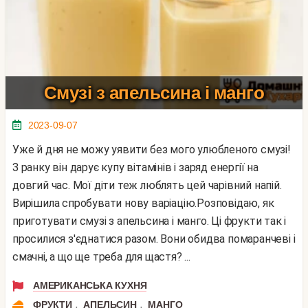
Смузі з апельсина і манго
2023-09-07
Уже й дня не можу уявити без мого улюбленого смузі!
З ранку він дарує купу вітамінів і заряд енергії на
довгий час. Мої діти теж люблять цей чарівний напій.
Вирішила спробувати нову варіацію.Розповідаю, як
приготувати смузі з апельсина і манго. Ці фрукти так і
просилися з'єднатися разом. Вони обидва помаранчеві і
смачні, а що ще треба для щастя? ...
АМЕРИКАНСЬКА КУХНЯ
,
,
ФРУКТИ
АПЕЛЬСИН
МАНГО